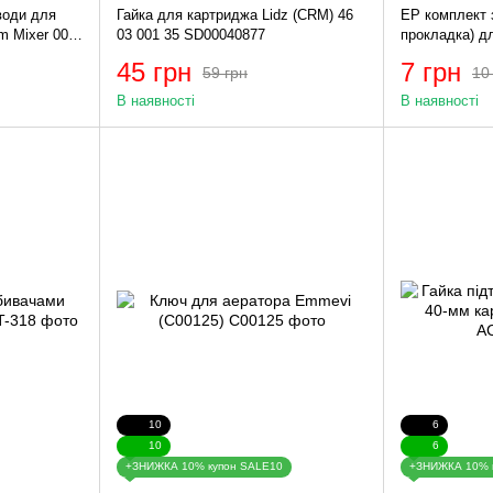
води для
Гайка для картриджа Lidz (CRM) 46
EP комплект з
m Mixer 001
03 001 35 SD00040877
прокладка) дл
шт) (AC0559)
45 грн
7 грн
59 грн
10
В наявності
В наявності
10
6
10
6
+ЗНИЖКА 10% купон SALE10
+ЗНИЖКА 10% 