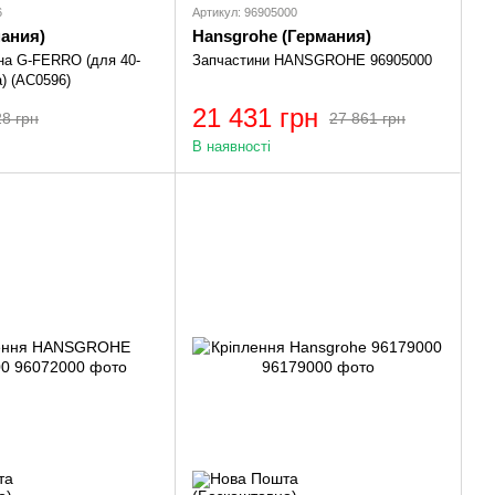
6
Артикул: 96905000
мания)
Hansgrohe (Германия)
кна G-FERRO (для 40-
Запчастини HANSGROHE 96905000
) (AC0596)
21 431 грн
28 грн
27 861 грн
В наявності