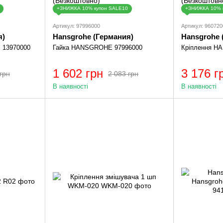
+ЗНИЖКА 10% купон SALE10
+ЗНИЖКА 10% 
Артикул: 97996000
Артикул: 960720
я)
Hansgrohe (Германия)
Hansgrohe 
 13970000
Гайка HANSGROHE 97996000
Кріплення H
1 602 грн
3 176 г
грн
2 083 грн
В наявності
В наявності