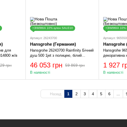
+ЗНИЖКА 10% купон SALE10
+ЗНИЖКА 10% 
Артикул: 26243700
Артикул: 965550
я)
Hansgrohe (Германия)
Hansgrohe 
ив для
Hansgrohe 26243700 Rainfinity Бічний
Hansgrohe 9
814800 ж/в
душ 500 1jet з полицею, білий
декоративна 
матовий
змішувача, хр
46 053 грн
1 927 г
29 грн
59 869 грн
В наявності
В наявності
Назад
1
2
3
4
5
6
...