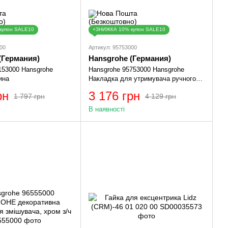
купон SALE10
+ЗНИЖКА 10% купон SALE10
00
Артикул: 95753000
(Германия)
Hansgrohe (Германия)
153000 Hansgrohe
Hansgrohe 95753000 Hansgrohe
ина
Накладка для утримувача ручного
душу з/ч
рн
3 176 грн
1 797 грн
4 129 грн
В наявності