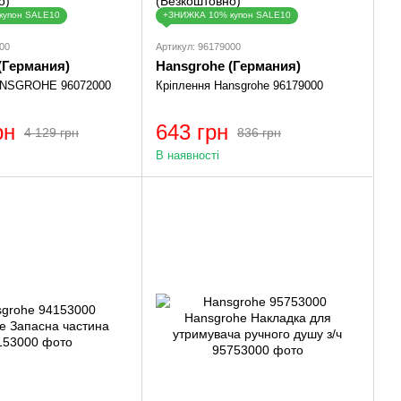
купон SALE10
+ЗНИЖКА 10% купон SALE10
00
Артикул: 96179000
(Германия)
Hansgrohe (Германия)
ANSGROHE 96072000
Кріплення Hansgrohe 96179000
рн
643 грн
4 129 грн
836 грн
В наявності