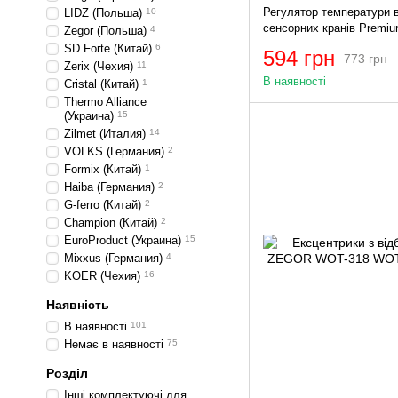
Регулятор температури 
LIDZ (Польша)
10
сенсорних кранів Premiu
Zegor (Польша)
4
Mixxus MI2840
SD Forte (Китай)
6
594 грн
773 грн
Zerix (Чехия)
11
В наявності
Cristal (Китай)
1
Thermo Alliance
(Украина)
15
Zilmet (Италия)
14
VOLKS (Германия)
2
Formix (Китай)
1
Haiba (Германия)
2
G-ferro (Китай)
2
Champion (Китай)
2
EuroProduct (Украина)
15
Mixxus (Германия)
4
KOER (Чехия)
16
Наявність
В наявності
101
Немає в наявності
75
Розділ
Інші комплектуючі для