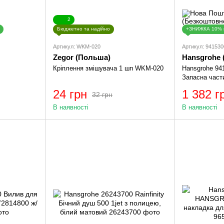
2
Бюджетно та надійно
+ЗНИЖКА 10% 
Артикул: WKM-020
Артикул: 941530
Zegor (Польша)
Hansgrohe 
Кріплення змішувача 1 шп WKM-020
Hansgrohe 94
Запасна част
24 грн
1 382 г
32 грн
В наявності
В наявності