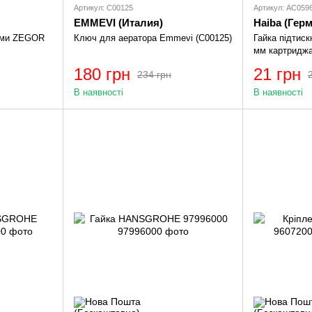
Артикул: C00125
Артикул: AC059
EMMEVI (Италия)
Haiba (Гер
чами ZEGOR
Ключ для аератора Emmevi (C00125)
Гайка підтис
мм картриджа
180 грн
21 грн
234 грн
В наявності
В наявності