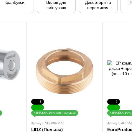
Кранбукси
Вилив для
Дивертори та
П
змішувача
перемикачі
для душу
пі
3
6
3
3
+ЗНИЖКА 10% купон SALE10
+ЗНИЖКА 10% 
Артикул: SD00040877
Артикул: AC055
LIDZ (Польша)
EuroProduc