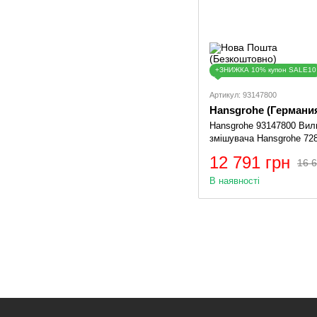
+ЗНИЖКА 10% купон SALE10
Артикул: 93147800
Hansgrohe (Германи
Hansgrohe 93147800 Вил
змішувача Hansgrohe 72
12 791 грн
16 6
В наявності