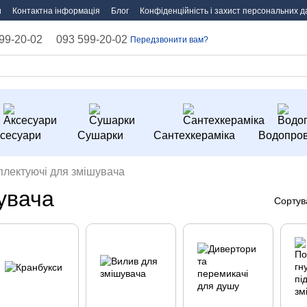
и
Контактна інформація
Блог
Конфіденційність і захист персональних д
99-20-02
093 599-20-02
Передзвонити вам?
сесуари
Сушарки
Сантехкераміка
Водопров
плектуючі для змішувача
увача
Сортув