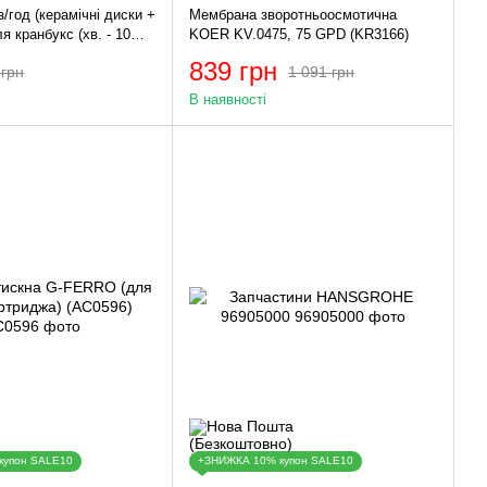
/год (керамічні диски +
Мембрана зворотньоосмотична
я кранбукс (хв. - 10
KOER KV.0475, 75 GPD (KR3166)
839 грн
 грн
1 091 грн
В наявності
купон SALE10
+ЗНИЖКА 10% купон SALE10