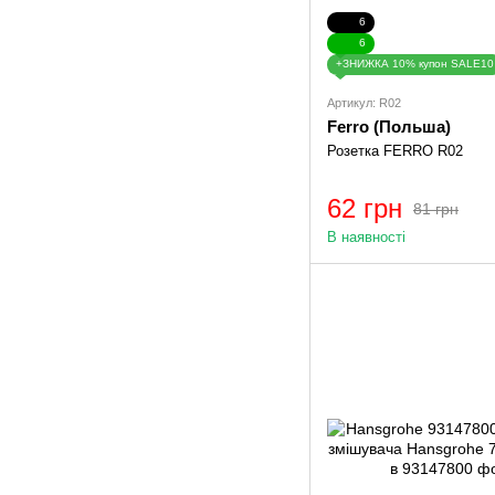
6
6
+ЗНИЖКА 10% купон SALE10
Артикул: R02
Ferro (Польша)
Розетка FERRO R02
62 грн
81 грн
В наявності