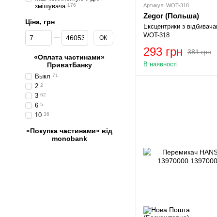
Артикул: WOT-318
змішувача
176
Zegor (Польша)
Ціна, грн
Ексцентрики з відбива
Від Ціна, грн
До Ціна, грн
WOT-318
ОК
293 грн
381 грн
«Оплата частинами»
В наявності
ПриватБанку
Выкл
71
2
2
3
62
6
5
10
36
«Покупка частинами» від
monobank