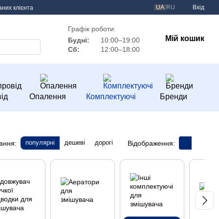
UA
RU
Вхід
аних клієнта
Графік роботи:
Мій кошик
Будні:
10:00–19:00
Сб:
12:00–18:00
ід
Опалення
Комплектуючі
Бренди
популярні
дешеві
дорогі
ання:
Відображення: