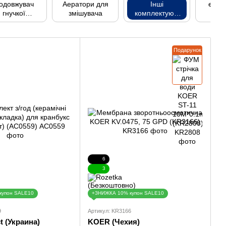
одовжувач
Аератори для
Інші
ексц
гнучкої
змішувача
комплектуючі
дводки для
для змішувача
змішувача
Подарунок
6
3
купон SALE10
+ЗНИЖКА 10% купон SALE10
9
Артикул: KR3166
t (Украина)
KOER (Чехия)