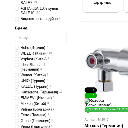
Картридж
SALE7
13
+ЗНИЖКА 10% купон
SALE10
116
Бюджетно та надійно
2
Бренд
Roho (Италия)
7
WEZER (Китай)
10
Vsplast (Китай)
1
Ideal Standard
(Германия)
2
Womar (Китай)
1
UNIO (Турция)
1
KALDE (Турция)
1
6
Hansgrohe (Германия)
19
3
EMMEVI (Италия)
6
Mixxen (Китай)
3
Vidima (Болгария)
1
+ЗНИЖКА 10% купон SALE10
Ferro (Польша)
2
Артикул: MI2840
Grohe (Германия)
5
Mixxus (Германия)
Viega (Германия)
6