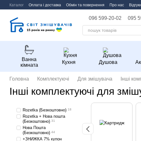
Перейти до основного контенту
Каталог
Оплата і доставка
Обмін та повернення
Про нас
Відгук
096 599-20-02
095 5
Ванна
Кухня
Душова
Ак
кімната
Головна
Комплектуючі
Для змішувача
Інші ком
Інші комплектуючі для зміш
Rozetka (Безкоштовно)
18
Rozetka + Нова пошта
(Безкоштовно)
31
Нова Пошта
(Безкоштовно)
44
+ЗНИЖКА 7% купон