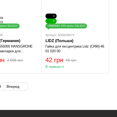
3
3
купон SALE10
+ЗНИЖКА 10% купон SALE10
00
Артикул: SD00035573
(Германия)
LIDZ (Польша)
6555000 HANSGROHE
Гайка для ексцентрика Lidz (CRM)-46
накладка для
01 020 00
ом з/ч
рн
42 грн
2 506 грн
55 грн
В наявності
9
Вперед