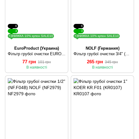
6
6
3
3
+ЗНИЖКА 10% купон SALE10
+ЗНИЖКА 10% купон SALE10
EuroProduct (Украина)
NOLF (Германия)
Фільтр грубої очистки EUROPRODUCT EP.0109 - 25 PPR (EP4034)
Фільтр грубої очистки 3/4" (NF.F04B) NOLF (NF2980)
77 грн
265 грн
101 грн
345 грн
В наявності
В наявності