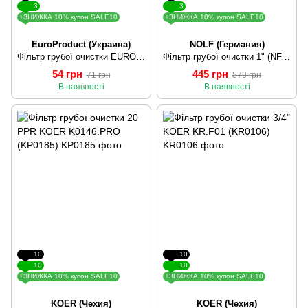
3
3
+ЗНИЖКА 10% купон SALE10
+ЗНИЖКА 10% купон SALE10
EuroProduct (Украина)
NOLF (Германия)
Фільтр грубої очистки EUROPRODUCT EP.0108 - 20 PPR (EP4033)
Фільтр грубої очистки 1" (NF.F04B) NOLF (NF2981)
54 грн
445 грн
71 грн
579 грн
В наявності
В наявності
10
10
10
10
+ЗНИЖКА 10% купон SALE10
+ЗНИЖКА 10% купон SALE10
KOER (Чехия)
KOER (Чехия)