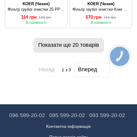
KOER (Чехия)
KOER (Чехия)
Фільтр грубої очистки 25 PPR KOER K0147.PRO (KP0186)
Фільтр грубої очистки Koer KR.F02.N - 1" (нікельований) (KR4718)
114 грн
570 грн
149 грн
741 грн
В наявності
В наявності
Показати ще 20 товарів
Назад
Вперед
1
з 3
096 599-20-02
095 599-20-02
093 599-20-02
Контактна інформація