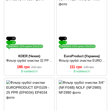
10
6
10
3
+ЗНИЖКА 10% купон SALE10
+ЗНИЖКА 10% купон SALE10
KOER (Чехия)
EuroProduct (Украина)
Фільтр грубої очистки 32 PPR KOER K0148.PRO (KP0187)
Фільтр грубої очистки EUROPRODUCT EP.0110 - 32 PPR (EP4035)
186 грн
111 грн
242 грн
145 грн
В наявності
В наявності