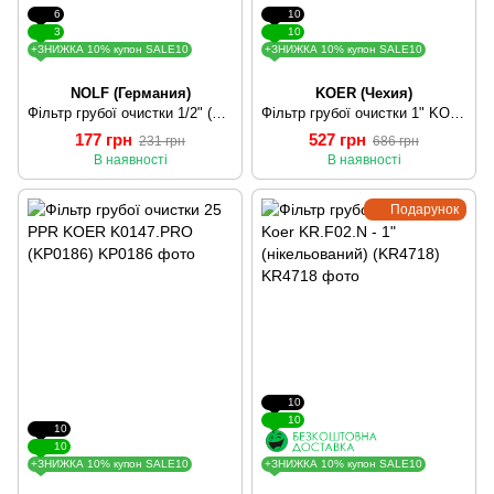
6
10
3
10
+ЗНИЖКА 10% купон SALE10
+ЗНИЖКА 10% купон SALE10
NOLF (Германия)
KOER (Чехия)
Фільтр грубої очистки 1/2" (NF.F04B) NOLF (NF2979)
Фільтр грубої очистки 1" KOER KR.F01 (KR0107)
177 грн
527 грн
231 грн
686 грн
В наявності
В наявності
Подарунок
10
10
10
10
+ЗНИЖКА 10% купон SALE10
+ЗНИЖКА 10% купон SALE10