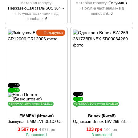
Матеріал корпусу
Матеріал корпусу
Силумин
Нержавеющая сталь SUS 304
«Покупка частинами» від
«Покупка частинами» від
monobank
6
monobank
6
Подарунок
10
10
3
3
+ЗНИЖКА 10% купон SALE10
+ЗНИЖКА 10% купон SALE10
EMMEVI (Италия)
Brinex (Китай)
Змішувач EMMEVI DECO CR12006
Однокран Brinex BW 269 28172BRINEX
3 597 грн
123 грн
4 677 грн
160 грн
В наявності
В наявності