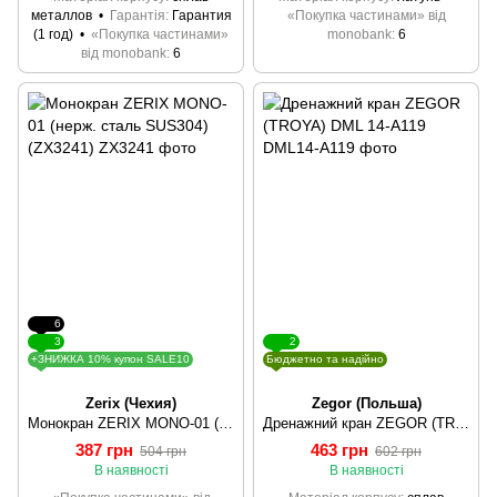
металлов
Гарантія
Гарантия
«Покупка частинами» від
(1 год)
«Покупка частинами»
monobank
6
від monobank
6
6
3
2
+ЗНИЖКА 10% купон SALE10
Бюджетно та надійно
Zerix (Чехия)
Zegor (Польша)
Монокран ZERIX MONO-01 (нерж. сталь SUS304) (ZX3241)
Дренажний кран ZEGOR (TROYA) DML 14-A119
387 грн
463 грн
504 грн
602 грн
В наявності
В наявності