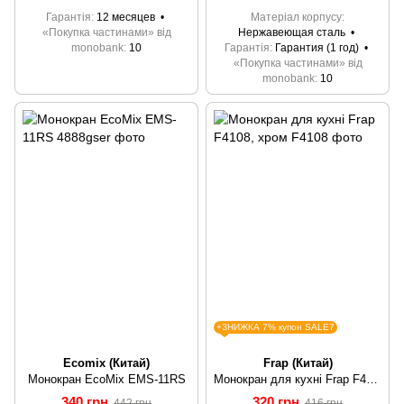
Гарантія
12 месяцев
Матеріал корпусу
«Покупка частинами» від
Нержавеющая сталь
monobank
10
Гарантія
Гарантия (1 год)
«Покупка частинами» від
monobank
10
+ЗНИЖКА 7% купон SALE7
Ecomix (Китай)
Frap (Китай)
Монокран EcoMix EMS-11RS
Монокран для кухні Frap F4108, хром
340 грн
320 грн
442 грн
416 грн