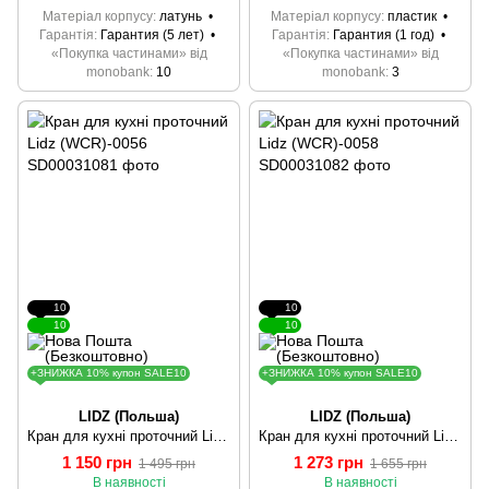
Матеріал корпусу
латунь
Матеріал корпусу
пластик
Гарантія
Гарантия (5 лет)
Гарантія
Гарантия (1 год)
«Покупка частинами» від
«Покупка частинами» від
monobank
10
monobank
3
10
10
10
10
+ЗНИЖКА 10% купон SALE10
+ЗНИЖКА 10% купон SALE10
LIDZ (Польша)
LIDZ (Польша)
Кран для кухні проточний Lidz (WCR)-0056
Кран для кухні проточний Lidz (WCR)-0058
1 150 грн
1 273 грн
1 495 грн
1 655 грн
В наявності
В наявності