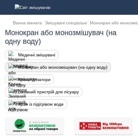
Ванна кімната
Змішувачі спеціальні
Монокран або монозміш
Монокран або монозмішувач (на
одну воду)
Медичні змішувачі
Монокран або монозмішувач (на одну воду)
Крани-дозатори
Змивний пристрій для пісуару
Кран із підігрівом води