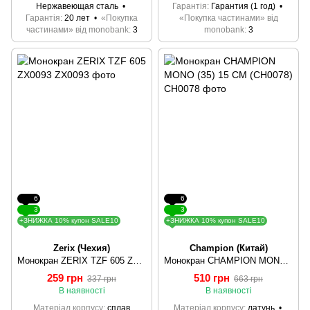
Нержавеющая сталь
Гарантія
Гарантия (1 год)
Гарантія
20 лет
«Покупка
«Покупка частинами» від
частинами» від monobank
3
monobank
3
6
6
3
3
+ЗНИЖКА 10% купон SALE10
+ЗНИЖКА 10% купон SALE10
Zerix (Чехия)
Champion (Китай)
Монокран ZERIX TZF 605 ZX0093
Монокран CHAMPION MONO (35) 15 CM (CH0078)
259 грн
510 грн
337 грн
663 грн
В наявності
В наявності
Матеріал корпусу
сплав
Матеріал корпусу
латунь