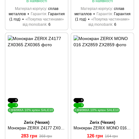
В наявності
В наявності
Матеріал корпусу
сплав
Матеріал корпусу
сплав
металлов
Гарантія
Гарантия
металлов
Гарантія
Гарантия
(1 год)
«Покупка частинами»
(1 год)
«Покупка частинами»
від monobank
6
від monobank
6
6
6
3
3
+ЗНИЖКА 10% купон SALE10
+ЗНИЖКА 10% купон SALE10
Zerix (Чехия)
Zerix (Чехия)
Монокран ZERIX Z4177 ZX0365
Монокран ZERIX MONO 016 ZX2859
283 грн
126 грн
368 грн
164 грн