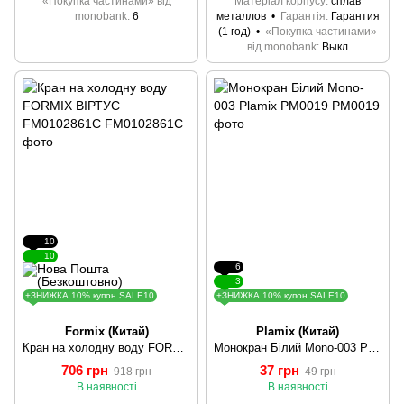
«Покупка частинами» від
Матеріал корпусу
сплав
monobank
6
металлов
Гарантія
Гарантия
(1 год)
«Покупка частинами»
від monobank
Выкл
10
10
6
3
+ЗНИЖКА 10% купон SALE10
+ЗНИЖКА 10% купон SALE10
Formix (Китай)
Plamix (Китай)
Кран на холодну воду FORMIX ВІРТУС FM0102861C
Монокран Білий Mono-003 Plamix PM0019
706 грн
37 грн
918 грн
49 грн
В наявності
В наявності