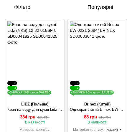
Фільтр
Популярні
3
3
3
3
+ЗНИЖКА 10% купон SALE10
+ЗНИЖКА 10% купон SALE10
LIDZ (Польша)
Brinex (Китай)
Кран на воду для кухні Lidz (NKS) 12 32 015SF-8 SD00041825
Однокран литий Brinex BW 0221 26944BRINEX
334 грн
88 грн
435 грн
115 грн
В наявності
В наявності
Матеріал корпусу
Матеріал корпусу
пластик