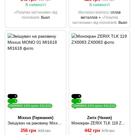
В наявності
В наявності
«Покупка частинами» від
Матеріал корпусу
сплав
monobank
Выкл
металлов
«Покупка
частинами» від monobank
Выкл
6
6
3
3
+ЗНИЖКА 10% купон SALE10
+ЗНИЖКА 10% купон SALE10
Mixxus (Германия)
Zerix (Чехия)
Змішувач на раковину Mixxus MONO 01 MI1618
Монокран ZERIX TLK 119 ZX0083
256 грн
442 грн
333 грн
575 грн