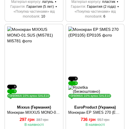
Матеріал корпусу
латунь
Матеріал корпусу
пластик
Гарантія
Гарантия (5 лет)
Гарантія
Гарантия (2 года)
«Покупка частинами» від
«Покупка частинами» від
monobank
10
monobank
6
6
3
6
3
+ЗНИЖКА 10% купон SALE10
+ЗНИЖКА 10% купон SALE10
Mixxus (Германия)
EuroProduct (Украина)
Монокран MIXXUS MONO-01.SUS (MI5781)
Монокран EP SMES 270 (EP0105)
297 грн
736 грн
387 грн
957 грн
В наявності
В наявності