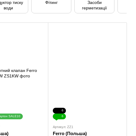
уктор тиску
Фітинг
Засоби
Т
води
герметизації
6
купон SALE10
6
Артикул: ZZ1
ьша)
Ferro (Польша)