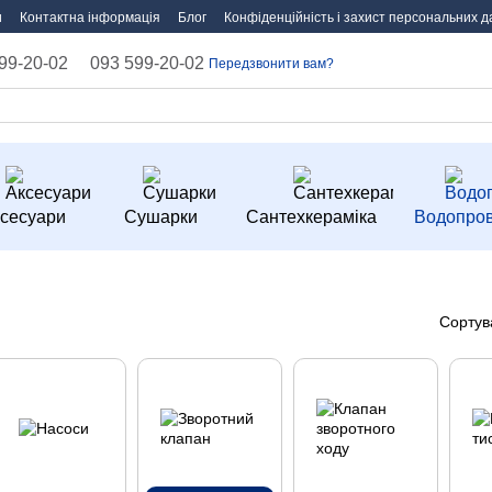
и
Контактна інформація
Блог
Конфіденційність і захист персональних д
99-20-02
093 599-20-02
Передзвонити вам?
сесуари
Сушарки
Сантехкераміка
Водопров
Сортув