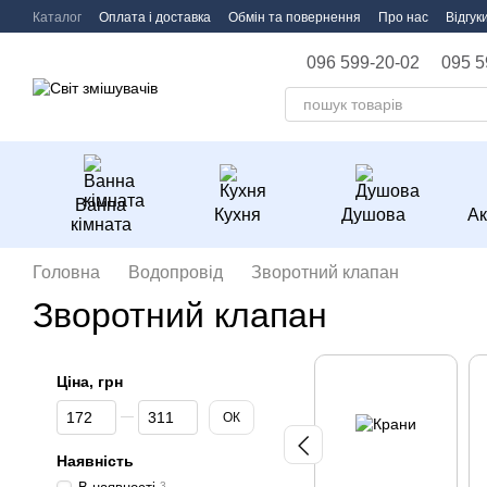
Перейти до основного контенту
Каталог
Оплата і доставка
Обмін та повернення
Про нас
Відгук
096 599-20-02
095 5
Ванна
Кухня
Душова
Ак
кімната
Головна
Водопровід
Зворотний клапан
Зворотний клапан
Ціна, грн
Від Ціна, грн
До Ціна, грн
ОК
Наявність
3