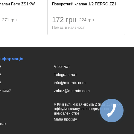
лапан Ferro ZS1KW
Поворотний клапан 1/2 FERRO ZZ1
172 грн
271 грн
224 грн
Немає в наявності
 інформація
2
Viber чат
2
Telegram чат
2
info@mir-mix.com
zakaz@mir-mix.com
и вам?
м Київ вул. Чистяківська 2 (відвідування
офісу/магазину за попередньою
домовленістю)
Мапа проїзду
ежах