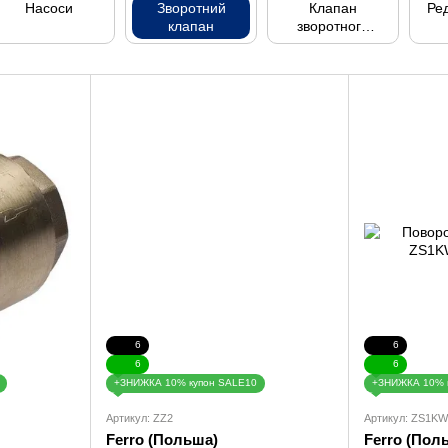
Насоси
Зворотний
Клапан
Ред
клапан
зворотного
ходу
6
6
6
6
+ЗНИЖКА 10% купон SALE10
+ЗНИЖКА 10% 
Артикул: ZZ2
Артикул: ZS1KW
Ferro (Польша)
Ferro (Пол