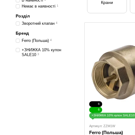
В наявності
Крани
Немає в наявності
1
Розділ
Зворотний клапан
4
Бренд
Ferro (Польша)
4
+ЗНИЖКА 10% купон
SALE10
3
6
6
+ЗНИЖКА 10% купон SALE10
Артикул: ZZM1W
Ferro (Польша)