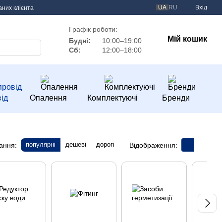
UA
RU
Вхід
аних клієнта
Графік роботи:
Мій кошик
Будні:
10:00–19:00
Сб:
12:00–18:00
ід
Опалення
Комплектуючі
Бренди
популярні
дешеві
дорогі
ання:
Відображення: