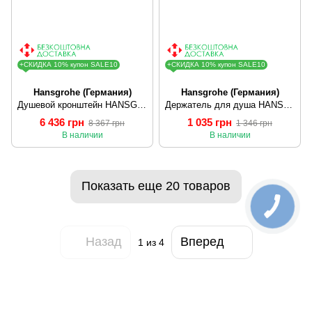
+СКИДКА 10% купон SALE10
+СКИДКА 10% купон SALE10
Hansgrohe (Германия)
Hansgrohe (Германия)
Душевой кронштейн HANSGROHE 27413000
Держатель для душа HANSGROHE CARLTON PORTER'C 27521000
6 436 грн
1 035 грн
8 367 грн
1 346 грн
В наличии
В наличии
Показать еще 20 товаров
Назад
Вперед
1
из 4