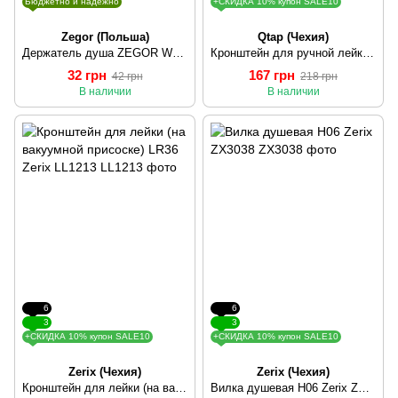
Бюджетно и надежно
+СКИДКА 10% купон SALE10
Zegor (Польша)
Qtap (Чехия)
Держатель душа ZEGOR WQZ-016
Кронштейн для ручной лейки Qtap CRM A030 29616Qtap (Чехия)
32 грн
167 грн
42 грн
218 грн
В наличии
В наличии
6
6
3
3
+СКИДКА 10% купон SALE10
+СКИДКА 10% купон SALE10
Zerix (Чехия)
Zerix (Чехия)
Кронштейн для лейки (на вакуумной присоске) LR36 Zerix LL1213
Вилка душевая H06 Zerix ZX3038