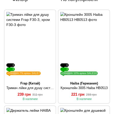
3
6
3
3
+СКИДКА 7% купон SALE7
+СКИДКА 10% купон SALE10
Frap (Китай)
Haiba (Германия)
Тримач лійки для душу системи Frap F30-3, хром
Кронштейн 3005 Haiba HB0513
239 грн
221 грн
311 грн
288 грн
В наличии
В наличии