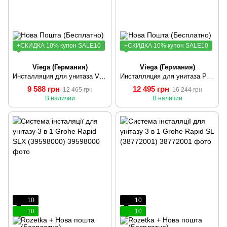
+СКИДКА 10% купон SALE10
+СКИДКА 10% купон SALE10
Viega (Германия)
Viega (Германия)
Инсталляция для унитаза VIEGA PREVISTA DRY (8524 771973)
Инсталляция для унитаза Prevista Dry (771973+678630+773748)
9 588 грн
12 495 грн
12 465 грн
16 244 грн
В наличии
В наличии
10
10
10
10