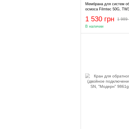
Мембрана для систем об
осмоса Filmtec 50G, TW3
50HR
1 530 грн
1 989 
В наличии