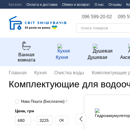
Перейти к основному контенту
Каталог
Оплата и доставка
Обмен и возврат
О нас
Отзывы
К
096 599-20-02
095 5
Ванная
Кухня
Душевая
Акс
комната
Главная
Кухня
Очистка воды
Комплектующие д
Комплектующие для водооч
Нова Пошта (Бесплатно)
3
Цена, грн
От Цена, грн
До Цена, грн
OK