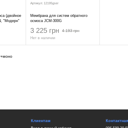
Артикул: 12195gser
оса (двойное
Мембрана для систем обратного
, "Модерн"
осмоса JCM-300G
3 225 грн
4 193 грн
Нет в наличии
Клиентам
Контактна