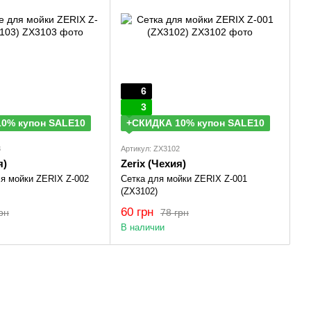
6
3
0% купон SALE10
+СКИДКА 10% купон SALE10
3
Артикул: ZX3102
я)
Zerix (Чехия)
я мойки ZERIX Z-002
Сетка для мойки ZERIX Z-001
(ZX3102)
60 грн
рн
78 грн
В наличии