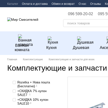
Перейти к основному контенту
Каталог
Оплата и доставка
Обмен и возврат
О нас
Отзывы
К
096 599-20-02
095 5
Ванная
Кухня
Душевая
Акс
комната
Главная
Комплектующие
Комплектующие и запчасти для моек
Комплектующие и запчасти
Rozetka + Нова пошта
(Бесплатно)
1
+СКИДКА 7% купон
SALE7
1
+СКИДКА 10% купон
SALE10
3