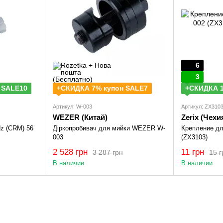
6
3
 SALE10
+СКИДКА 7% купон SALE7
+СКИДКА 1
Артикул: W-003
Артикул: ZX310
WEZER (Китай)
Zerix (Чехи
dz (CRM) 56
Діркопробивач для мийки WEZER W-
Крепление дл
003
(ZX3103)
2 528 грн
11 грн
3 287 грн
15 г
В наличии
В наличии