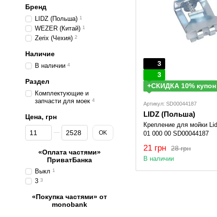
Бренд
LIDZ (Польша)
1
WEZER (Китай)
1
Zerix (Чехия)
2
Наличие
3
В наличии
4
3
Раздел
+СКИДКА 10% купон
Комплектующие и
запчасти для моек
4
Артикул: SD00044187
LIDZ (Польша)
Цена, грн
Крепление для мойки Li
От Цена, грн
До Цена, грн
OK
01 000 00 SD00044187
21 грн
28 грн
«Оплата частями»
В наличии
ПриватБанка
Выкл
1
3
3
«Покупка частями» от
monobank