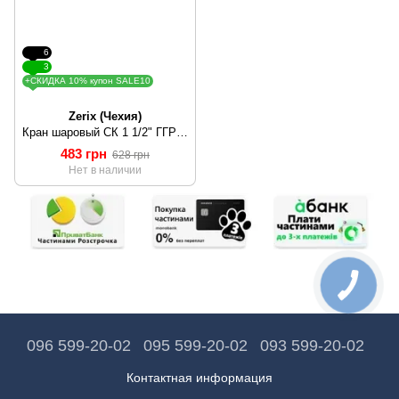
6
3
+СКИДКА 10% купон SALE10
Zerix (Чехия)
Кран шаровый СК 1 1/2" ГГР art. 602 (SK0061)
483 грн
628 грн
Нет в наличии
096 599-20-02
095 599-20-02
093 599-20-02
Контактная информация