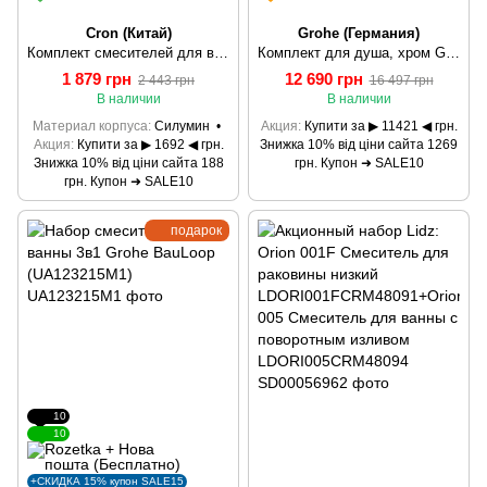
Cron (Китай)
Grohe (Германия)
Комплект смесителей для ванной CRON HANSBERG SET-2 (CR0843)
Комплект для душа, хром Grohe Eurosmart New (123576)
1 879 грн
12 690 грн
2 443 грн
16 497 грн
В наличии
В наличии
Материал корпуса
Силумин
Акция
Купити за ▶ 11421 ◀ грн.
Акция
Купити за ▶ 1692 ◀ грн.
Знижка 10% від ціни сайта 1269
Знижка 10% від ціни сайта 188
грн. Купон ➜ SALE10
грн. Купон ➜ SALE10
подарок
10
10
+СКИДКА 15% купон SALE15