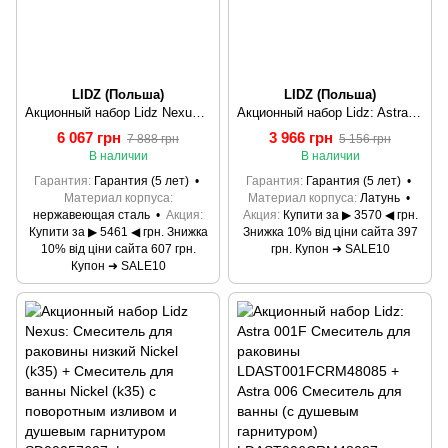
LIDZ (Польша)
LIDZ (Польша)
Акционный набор Lidz Nexus:Смеситель для раковины низкий Nickel(k35)+Смеситель для ванны Nickel(k35) с длинным поворотным изливом и душевым гарнитуром
Акционный набор Lidz: Astra 001F Смеситель для раковины LDAST001FCRM48085 + Astra 005 Смеситель для ванны с поворотным изливом LDAST005CRM48088
6 067 грн
3 966 грн
7 888 грн
5 156 грн
В наличии
В наличии
Гарантия
Гарантия (5 лет)
Гарантия
Гарантия (5 лет)
Материал корпуса
Материал корпуса
Латунь
нержавеющая сталь
Акция
Акция
Купити за ▶ 3570 ◀ грн.
Купити за ▶ 5461 ◀ грн. Знижка
Знижка 10% від ціни сайта 397
10% від ціни сайта 607 грн.
грн. Купон ➜ SALE10
Купон ➜ SALE10