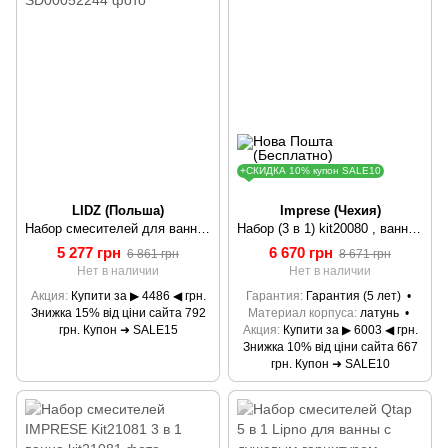
+СКИДКА 10% купон SALE10
LIDZ (Польша)
Imprese (Чехия)
Набор смесителей для ванны Lidz Kubis 10 30 105А+001F Black
Набор (3 в 1) kit20080 , ванна kit20080 IMPRESE
5 277 грн
6 670 грн
6 861 грн
8 671 грн
Нет в наличии
Нет в наличии
Акция
Купити за ▶ 4486 ◀ грн.
Гарантия
Гарантия (5 лет)
Знижка 15% від ціни сайта 792
Материал корпуса
латунь
грн. Купон ➜ SALE15
Акция
Купити за ▶ 6003 ◀ грн.
Знижка 10% від ціни сайта 667
грн. Купон ➜ SALE10