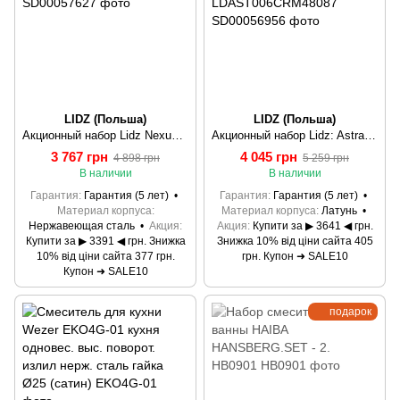
LIDZ (Польша)
LIDZ (Польша)
Акционный набор Lidz Nexus: Смеситель для раковины низкий Nickel (k35) + Смеситель для ванны Nickel (k35) с поворотным изливом и душевым гарнитуром
Акционный набор Lidz: Astra 001F Смеситель для раковины LDAST001FCRM48085 + Astra 006 Смеситель для ванны (c душевым гарнитуром) LDAST006CRM48087
3 767 грн
4 045 грн
4 898 грн
5 259 грн
В наличии
В наличии
Гарантия
Гарантия (5 лет)
Гарантия
Гарантия (5 лет)
Материал корпуса
Материал корпуса
Латунь
Нержавеющая сталь
Акция
Акция
Купити за ▶ 3641 ◀ грн.
Купити за ▶ 3391 ◀ грн. Знижка
Знижка 10% від ціни сайта 405
10% від ціни сайта 377 грн.
грн. Купон ➜ SALE10
Купон ➜ SALE10
подарок