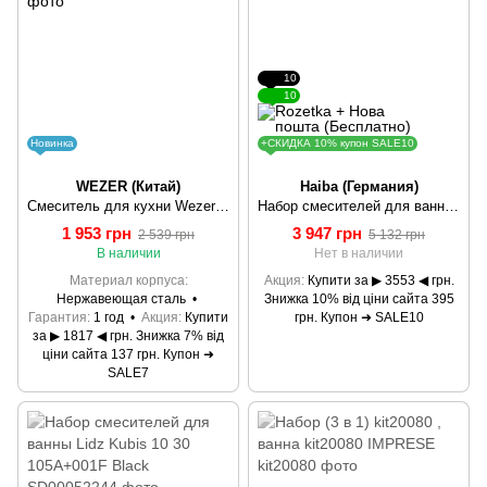
10
10
Новинка
+СКИДКА 10% купон SALE10
WEZER (Китай)
Haiba (Германия)
Смеситель для кухни Wezer EKO4G-01 кухня одновес. выс. поворот. излил нерж. сталь гайка Ø25 (сатин)
Набор смесителей для ванны HAIBA HANSBERG.SET - 2. HB0901
1 953 грн
3 947 грн
2 539 грн
5 132 грн
В наличии
Нет в наличии
Материал корпуса
Акция
Купити за ▶ 3553 ◀ грн.
Нержавеющая сталь
Знижка 10% від ціни сайта 395
Гарантия
1 год
Акция
Купити
грн. Купон ➜ SALE10
за ▶ 1817 ◀ грн. Знижка 7% від
ціни сайта 137 грн. Купон ➜
SALE7