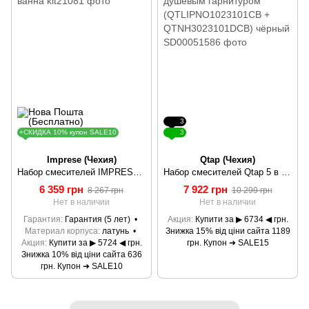
3
+СКИДКА 10% купон SALE10
3
Imprese (Чехия)
Qtap (Чехия)
Набор смесителей IMPRESE Kit21081 3 в 1 ванна
Набор смесителей Qtap 5 в 1 Lipno для ванны с душевым гарнитуром (QTLIPNO1023101CB + QTNH3023101DCB) чёрный
6 359 грн
7 922 грн
8 267 грн
10 299 грн
Нет в наличии
Нет в наличии
Гарантия
Гарантия (5 лет)
Акция
Купити за ▶ 6734 ◀ грн.
Материал корпуса
латунь
Знижка 15% від ціни сайта 1189
Акция
Купити за ▶ 5724 ◀ грн.
грн. Купон ➜ SALE15
Знижка 10% від ціни сайта 636
грн. Купон ➜ SALE10