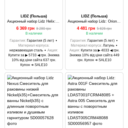
LIDZ (Польша)
LIDZ (Польша)
Акционный набор Lidz Helix: Смеситель для раковины низкий Nickel (k35) + Смеситель для ванны Nickel (k35) с поворотным изливом и душевым гарнитуром
Акционный набор Lidz: Orion 001F Смеситель для раковины низкий LDORI001FCRM48091+Orion 006 Смеситель для ванны (c душевым гарнитуром) LDORI006CRM48093
6 369 грн
4 481 грн
8 280 грн
5 826 грн
В наличии
В наличии
Гарантия
Гарантия (5 лет)
Гарантия
Гарантия (5 лет)
Материал корпуса
Материал корпуса
Латунь
нержавеющая сталь
Акция
Акция
Купити за ▶ 4033 ◀ грн.
Купити за ▶ 5733 ◀ грн. Знижка
Знижка 10% від ціни сайта 449
10% від ціни сайта 637 грн.
грн. Купон ➜ SALE10
Купон ➜ SALE10