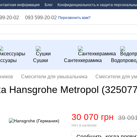
онтактная информация
Блог
Конфиденциальность и защита персональны
99-20-02
093 599-20-02
Перезвонить вам?
ессуары
Сушки
Сантехкерамика
Водопрово
ников
Смесители для умывальника
Смесители для ум
 Hansgrohe Metropol (32507
30 070 грн
39 09
Нет в наличии
Сообщить, когда появи