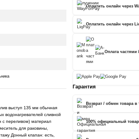
Оплатить онлайн через W
Оплатить онлайн через Li
Оплата частями 
ьника
Гарантия
Возврат / обмен товара в 
елив выступ 135 мм обычная
ных водонагревателей сливной
ин с переливом) материал
100% официальный товар
меситель для раковины,
тажу Донный клапан: есть,