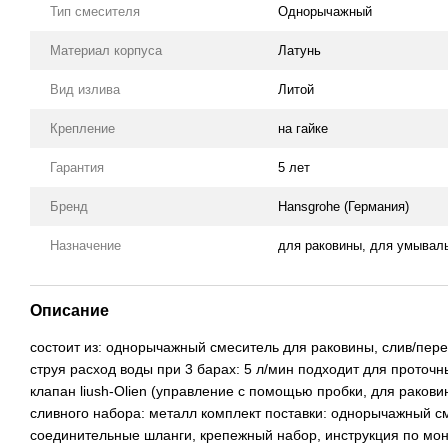
Тип смесителя
Однорычажный
Материал корпуса
Латунь
Вид излива
Литой
Крепление
на гайке
Гарантия
5 лет
Бренд
Hansgrohe (Германия)
Назначение
для раковины, для умывал
Описание
состоит из: однорычажный смеситель для раковины, слив/пер
струя расход воды при 3 барах: 5 л/мин подходит для проточ
клапан liush-Olien (управление с помощью пробки, для раков
сливного набора: металл комплект поставки: однорычажный с
соединительные шланги, крепежный набор, инструкция по мон