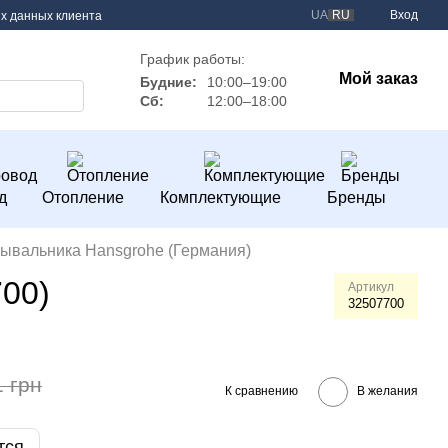
UA
RU
Вход
х данных клиента
График работы:
Мой заказ
Будние:
10:00–19:00
Сб:
12:00–18:00
д
Отопление
Комплектующие
Бренды
ывальника Hansgrohe (Германия)
700)
Артикул
32507700
1 грн
К сравнению
В желания
тся