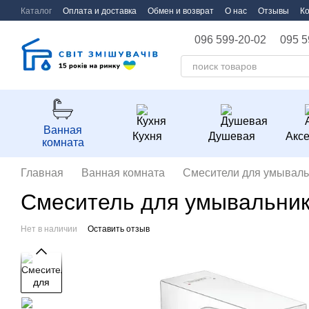
Перейти к основному контенту
Каталог
Оплата и доставка
Обмен и возврат
О нас
Отзывы
К
096 599-20-02
095 5
Ванная
Кухня
Душевая
Акс
комната
Главная
Ванная комната
Смесители для умываль
Смеситель для умывальника
Нет в наличии
Оставить отзыв