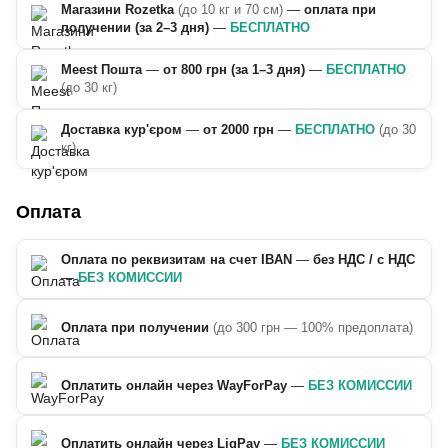
Магазини Rozetka
(до 10 кг и 70 см)
—
оплата при
получении (за 2–3 дня)
—
БЕСПЛАТНО
Meest Пошта
—
от 800 грн (за 1–3 дня)
—
БЕСПЛАТНО
(до 30 кг)
Доставка кур'єром
—
от 2000 грн
—
БЕСПЛАТНО
(до 30
кг)
Оплата
Оплата по реквизитам на счет IBAN
—
без НДС / с НДС
—
БЕЗ КОМИССИИ
Оплата при получении
(до 300 грн — 100% предоплата)
Оплатить онлайн через WayForPay
—
БЕЗ КОМИССИИ
Оплатить онлайн через LiqPay
—
БЕЗ КОМИССИИ