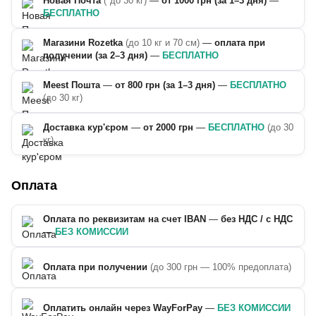
Новая Почта
(*до 30 кг)
—
от 1000 грн (за 1–3 дня)
—
БЕСПЛАТНО
Магазини Rozetka
(до 10 кг и 70 см)
—
оплата при
получении (за 2–3 дня)
—
БЕСПЛАТНО
Meest Пошта
—
от 800 грн (за 1–3 дня)
—
БЕСПЛАТНО
(до 30 кг)
Доставка кур'єром
—
от 2000 грн
—
БЕСПЛАТНО
(до 30
кг)
Оплата
Оплата по реквизитам на счет IBAN
—
без НДС / с НДС
—
БЕЗ КОМИССИИ
Оплата при получении
(до 300 грн — 100% предоплата)
Оплатить онлайн через WayForPay
—
БЕЗ КОМИССИИ