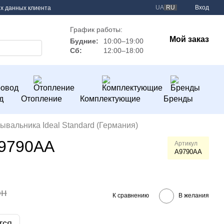
UA
RU
Вход
х данных клиента
График работы:
Мой заказ
Будние:
10:00–19:00
Сб:
12:00–18:00
д
Отопление
Комплектующие
Бренды
ывальника Ideal Standard (Германия)
A9790AA
Артикул
A9790AA
рн
К сравнению
В желания
тся