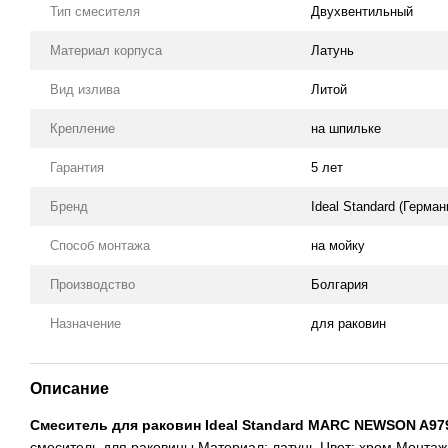
Тип смесителя
Двухвентильный
Материал корпуса
Латунь
Вид излива
Литой
Крепление
на шпильке
Гарантия
5 лет
Бренд
Ideal Standard (Герман
Способ монтажа
на мойку
Производство
Болгария
Назначение
для раковин
Описание
Смеситель для раковин Ideal Standard MARC NEWSON A9
смеситель для раковины Материал: латунь Цвет: хром Монтаж