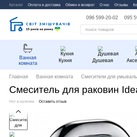
Перейти к основному контенту
Каталог
Оплата и доставка
Обмен и возврат
О нас
Отзывы
К
096 599-20-02
095 5
Ванная
Кухня
Душевая
Акс
комната
Главная
Ванная комната
Смесители для умываль
Смеситель для раковин Id
Нет в наличии
Оставить отзыв