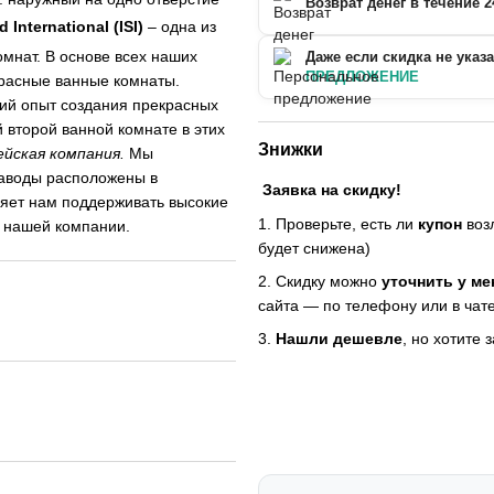
Возврат денег в течение 2
 International (ISI)
– одна из
мнат. В основе всех наших
Даже если скидка не указ
ПРЕДЛОЖЕНИЕ
красные ванные комнаты.
ний опыт создания прекрасных
й второй ванной комнате в этих
Знижки
ейская компания.
Мы
заводы расположены в
Заявка на скидку!
ляет нам поддерживать высокие
1. Проверьте, есть ли
купон
возл
м нашей компании.
будет снижена)
2. Скидку можно
уточнить у м
сайта — по телефону или в чате
3.
Нашли дешевле
, но хотите 