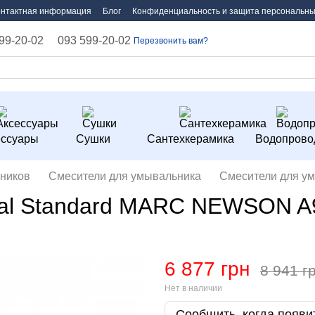
онтактная информация
Блог
Конфиденциальность и защита персональны
99-20-02
093 599-20-02
Перезвонить вам?
ессуары
Сушки
Сантехкерамика
Водопрово
ников
Смесители для умывальника
Смесители для ум
eal Standard MARC NEWSON 
6 877 грн
8 941 г
Нет в наличии
Сообщить, когда появи