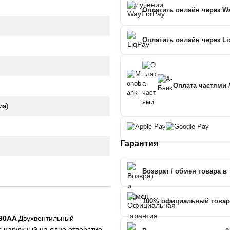
Оплатить онлайн через W
Оплатить онлайн через Li
Оплата частями 
ия)
Гарантия
Возврат / обмен товара в 
100% официальный товар
790AA
Двухвентильный
: наружный на одно отверстие