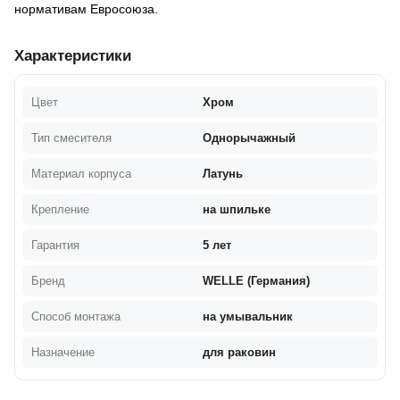
нор­ма­тивам Ев­ро­со­юза.
Характеристики
Цвет
Хром
Тип смесителя
Однорычажный
Материал корпуса
Латунь
Крепление
на шпильке
Гарантия
5 лет
Бренд
WELLE (Германия)
Способ монтажа
на умывальник
Назначение
для раковин