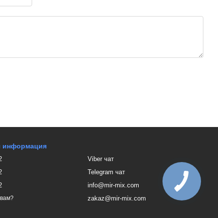
я информация
2
Viber чат
2
Telegram чат
2
info@mir-mix.com
zakaz@mir-mix.com
 вам?