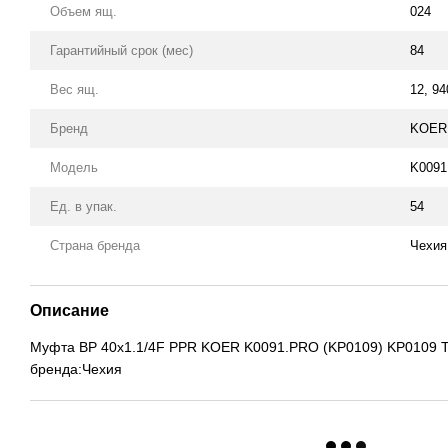
Объем ящ.
024
Гарантийный срок (мес)
84
Вес ящ.
12, 94
Бренд
KOER 
Модель
K009
Ед. в упак.
54
Страна бренда
Чехия
Описание
Муфта ВР 40x1.1/4F PPR KOER K0091.PRO (KP0109) KP0109 Т
бренда:Чехия