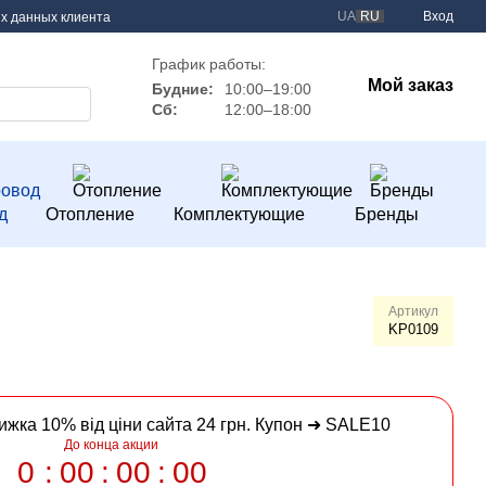
UA
RU
Вход
х данных клиента
График работы:
Мой заказ
Будние:
10:00–19:00
Сб:
12:00–18:00
д
Отопление
Комплектующие
Бренды
Артикул
KP0109
нижка 10% від ціни сайта 24 грн. Купон ➜ SALE10
До конца акции
0
00
00
00