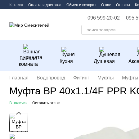
Перейти к основному контенту
Каталог
Оплата и доставка
Обмен и возврат
О нас
Отзывы
К
096 599-20-02
095 5
Ванная
Кухня
Душевая
Акс
комната
Главная
Водопровод
Фитинг
Муфты
Муфты 
Муфта ВР 40x1.1/4F PPR 
В наличии
Оставить отзыв