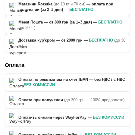
Магазини Rozetka
(до 10 кг и 70 см)
—
оплата при
получении (за 2–3 дня)
—
БЕСПЛАТНО
Meest Пошта
—
от 800 грн (за 1–3 дня)
—
БЕСПЛАТНО
(до 30 кг)
Доставка кур'єром
—
от 2000 грн
—
БЕСПЛАТНО
(до 30
кг)
Оплата
Оплата по реквизитам на счет IBAN
—
без НДС / с НДС
—
БЕЗ КОМИССИИ
Оплата при получении
(до 300 грн — 100% предоплата)
Оплатить онлайн через WayForPay
—
БЕЗ КОМИССИИ
Оплатить онлайн через LiqPay
—
БЕЗ КОМИССИИ