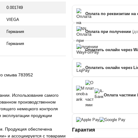
0.001749
Оплата по реквизитам на 
VIEGA
Германия
Оплата при получении
(д
Германия
Оплатить онлайн через W
Оплатить онлайн через Li
го смыва 783952
мании. Использование самого
Оплата частями 
рованном производственном
тоящего немецкого контроля
и эксплуатации продукции
ом. Продукция обеспечена
Гарантия
ии» и ассоциируется с товарами