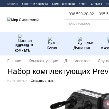
Перейти к основному контенту
Каталог
Оплата и доставка
Обмен и возврат
О нас
Отзывы
К
096 599-20-02
095 5
Ванная
Кухня
Душевая
Акс
комната
Главная
Комплектующие
Для смесителя
Други
Набор комплектующих Previ
Нет в наличии
Оставить отзыв