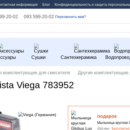
онтактная информация
Блог
Конфиденциальность и защита персональны
99-20-02
093 599-20-02
Перезвонить вам?
ессуары
Сушки
Сантехкерамика
Водопрово
е комплектующие для смесителя
Другие комплектующие 
sta Viega 783952
подарок
Мыльница круглая 
252 грн
Бесплатно