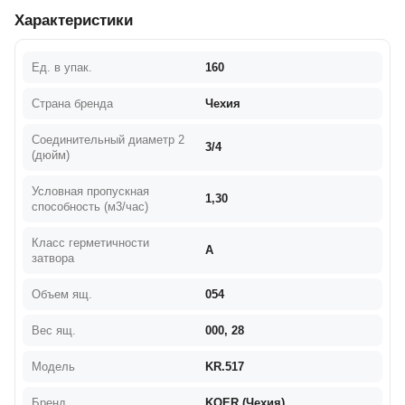
Характеристики
Ед. в упак.
160
Страна бренда
Чехия
Соединительный диаметр 2
3/4
(дюйм)
Условная пропускная
1,30
способность (м3/час)
Класс герметичности
А
затвора
Объем ящ.
054
Вес ящ.
000, 28
Модель
KR.517
Бренд
KOER (Чехия)