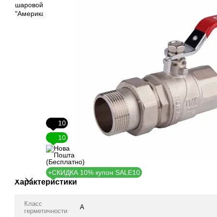
10
10
+СКИДКА 10% купон SALE10
Характеристики
Класс
А
герметичности