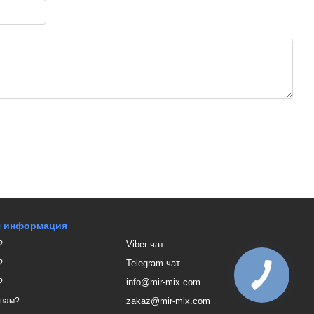
я информация
2
Viber чат
2
Telegram чат
2
info@mir-mix.com
zakaz@mir-mix.com
 вам?