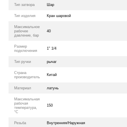
Тип затвора
Шар
Тип изделия
Кран шаровой
Максимальное
рабочее
40
давление, бар
Размер
1" 1/4
подключения
Тип ручки
рычаг
Страна
Китай
производитель
Материал
латунь
Максимальная
рабочая
150
температура,
°C
Резьба
Внутренняя/Наружная