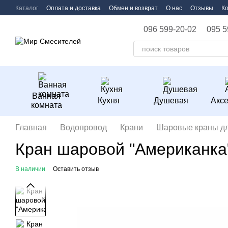
Перейти к основному контенту
Каталог
Оплата и доставка
Обмен и возврат
О нас
Отзывы
К
096 599-20-02
095 5
Ванная
Кухня
Душевая
Акс
комната
Главная
Водопровод
Крани
Шаровые краны д
Кран шаровой "Американка"
В наличии
Оставить отзыв