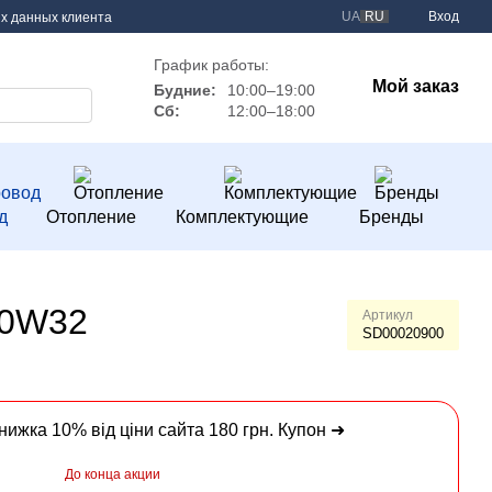
UA
RU
Вход
х данных клиента
График работы:
Мой заказ
Будние:
10:00–19:00
Сб:
12:00–18:00
д
Отопление
Комплектующие
Бренды
20W32
Артикул
SD00020900
Знижка 10% від ціни сайта 180 грн. Купон ➜
До конца акции