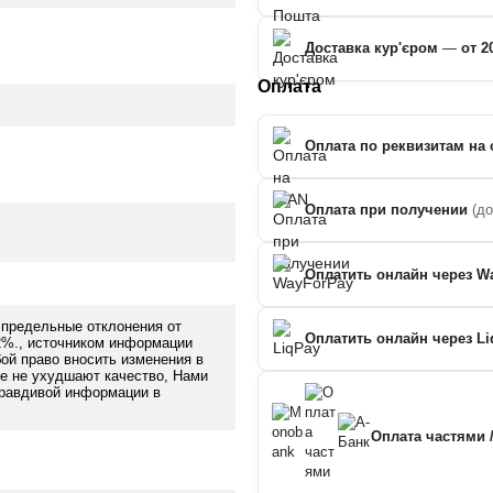
Доставка кур'єром
—
от 2
Оплата
Оплата по реквизитам на 
Оплата при получении
(д
Оплатить онлайн через W
 предельные отклонения от
Оплатить онлайн через Li
2%., источником информации
бой право вносить изменения в
ые не ухудшают качество, Нами
правдивой информации в
Оплата частями 