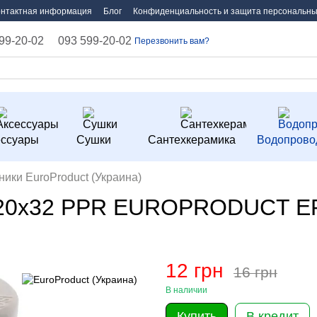
онтактная информация
Блог
Конфиденциальность и защита персональны
99-20-02
093 599-20-02
Перезвонить вам?
ессуары
Сушки
Сантехкерамика
Водопрово
ники EuroProduct (Украина)
x20x32 PPR EUROPRODUCT EP
12 грн
16 грн
В наличии
Купить
В кредит