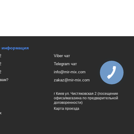
я информация
2
Viber чат
2
Telegram чат
2
info@mir-mix.com
zakaz@mir-mix.com
 вам?
г Киев ул. Чистяковская 2 (посещение
офиса/магазина по предварительной
договоренности)
Карта проезда
х