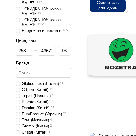
Смеситель
SALE7
215
для кухни
+СКИДКА 15% купон
SALE15
19
+СКИДКА 10% купон
SALE10
1351
Бюджетно и надежно
165
Цена, грн
От Цена, грн
До Цена, грн
OK
Бренд
Globus Lux (Италия)
166
G-ferro (Китай)
13
Topaz (Польша)
16
Plamix (Китай)
37
Domino (Китай)
64
EuroProduct (Украина)
22
Tres (Испания)
4
Gromix (Китай)
2
Cristal (Китай)
2