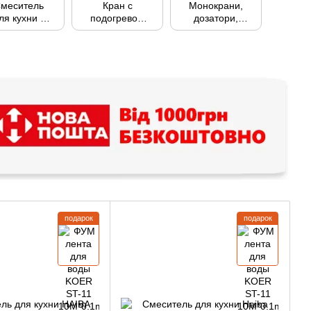
меситель
Кран с
Монокрани,
ля кухни с
подогревом
дозатори,
гибким
воды
медичні
изливом
подарок
подарок