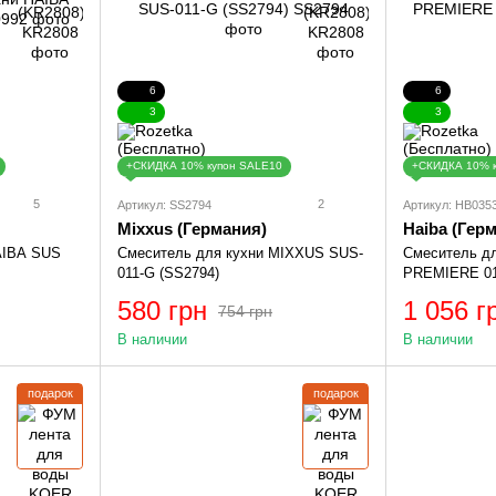
6
6
3
3
+СКИДКА 10% купон SALE10
+СКИДКА 10% 
5
2
Артикул: SS2794
Артикул: HB035
Mixxus (Германия)
Haiba (Гер
AIBA SUS
Смеситель для кухни MIXXUS SUS-
Смеситель д
011-G (SS2794)
PREMIERE 01
580 грн
1 056 г
754 грн
В наличии
В наличии
подарок
подарок