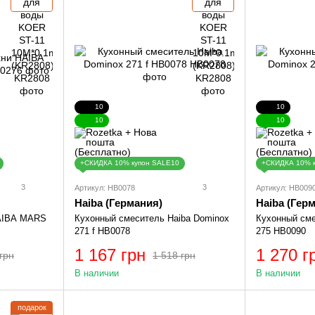
10
10
10
10
+СКИДКА 10% купон SALE10
+СКИДКА 10% 
3
3
Артикул: HB0078
Артикул: HB009
Haiba (Германия)
Haiba (Гер
HAIBA MARS
Кухонный смеситель Haiba Dominox
Кухонный сме
271 f HB0078
275 HB0090
1 167 грн
1 270 г
грн
1 518 грн
В наличии
В наличии
подарок