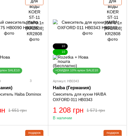
10
10
купон SALE10
+СКИДКА 10% купон SALE10
3
0
Артикул: HB0343
мания)
Haiba (Германия)
ситель Haiba Dominox
Смеситель для кухни HAIBA
OXFORD 011 HB0343
рн
1 208 грн
1 651 грн
1 571 грн
В наличии
подарок
подарок