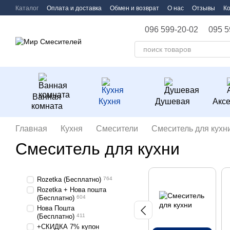
Перейти к основному контенту
Каталог
Оплата и доставка
Обмен и возврат
О нас
Отзывы
К
096 599-20-02
095 5
Ванная
Кухня
Душевая
Акс
комната
Главная
Кухня
Смесители
Смеситель для кухн
Смеситель для кухни
Rozetka (Бесплатно)
764
Rozetka + Нова пошта
(Бесплатно)
604
Нова Пошта
(Бесплатно)
411
+СКИДКА 7% купон