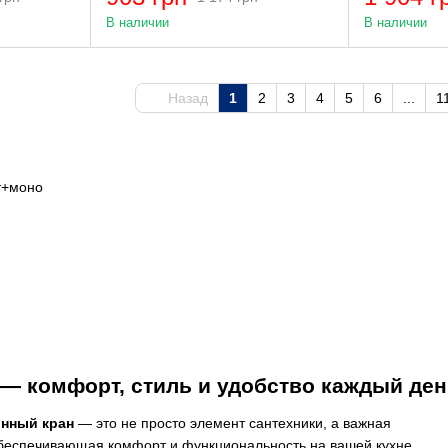
В наличии
В наличии
Назад
1
2
3
4
5
6
...
1
 — комфорт, стиль и удобство каждый де
онный кран
— это не просто элемент сантехники, а важная
обеспечивающая комфорт и функциональность на вашей кухне.