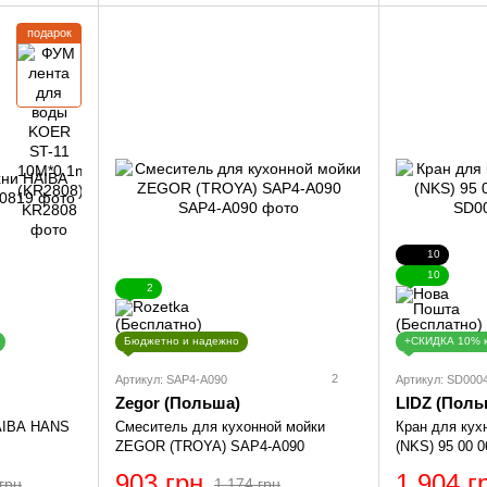
подарок
10
10
2
Бюджетно и надежно
+СКИДКА 10% 
2
Артикул: SAP4-A090
Артикул: SD000
Zegor (Польша)
LIDZ (Поль
AIBA HANS
Смеситель для кухонной мойки
Кран для кух
ZEGOR (TROYA) SAP4-A090
(NKS) 95 00 
903 грн
1 904 г
грн
1 174 грн