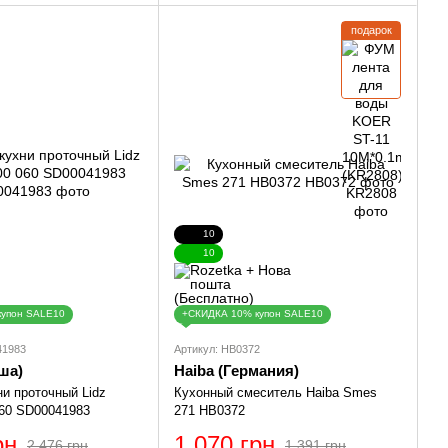
подарок
10
10
купон SALE10
+СКИДКА 10% купон SALE10
41983
Артикул: HB0372
ша)
Haiba (Германия)
ни проточный Lidz
Кухонный смеситель Haiba Smes
060 SD00041983
271 HB0372
рн
1 070 грн
2 476 грн
1 391 грн