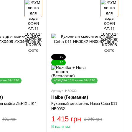
10
10
купон SALE10
+СКИДКА 10% купон SALE10
9
Артикул: HB0032
я)
Haiba (Германия)
я мойки ZERIX JIK4
Кухонный смеситель Haiba Ceba 011
HB0032
1 415 грн
401 грн
1 840 грн
В наличии