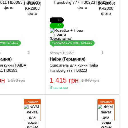
10
10
купон SALE10
+СКИДКА 10% купон SALE10
3
3
3
Артикул: HB0223
мания)
Haiba (Германия)
ля кухни HAIBA
Смеситель для кухни Haiba
1 HB0353
Hansberg 777 HB0223
рн
1 415 грн
1 373 грн
1 840 грн
В наличии
подарок
подарок