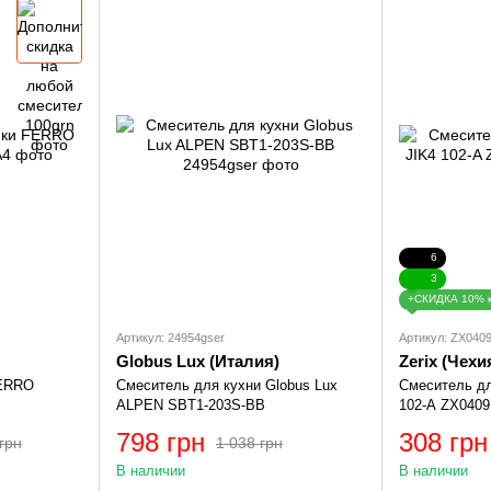
6
3
+СКИДКА 10% 
Артикул: 24954gser
Артикул: ZX040
Globus Lux (Италия)
Zerix (Чехи
FERRO
Смеситель для кухни Globus Lux
Смеситель дл
ALPEN SBT1-203S-BB
102-A ZX0409
798 грн
308 грн
грн
1 038 грн
В наличии
В наличии