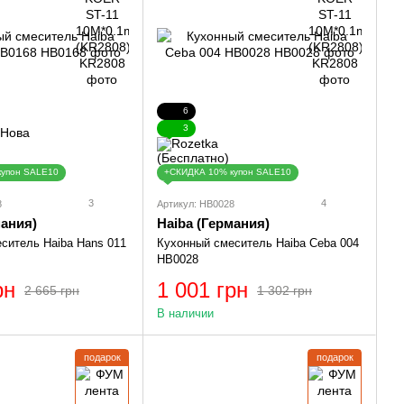
6
3
купон SALE10
+СКИДКА 10% купон SALE10
3
4
8
Артикул: HB0028
мания)
Haiba (Германия)
ситель Haiba Hans 011
Кухонный смеситель Haiba Ceba 004
HB0028
рн
1 001 грн
2 665 грн
1 302 грн
В наличии
подарок
подарок