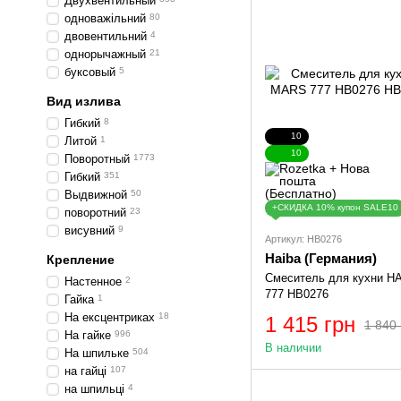
Двухвентильный
одноважільний
80
двовентильний
4
однорычажный
21
буксовый
5
Вид излива
Гибкий
8
10
Литой
1
10
Поворотный
1773
Гибкий
351
Выдвижной
50
+СКИДКА 10% купон SALE10
поворотний
23
висувний
9
Артикул: HB0276
Haiba (Германия)
Крепление
Смеситель для кухни 
Настенное
2
777 HB0276
Гайка
1
На ексцентриках
18
1 415 грн
1 840 
На гайке
996
В наличии
На шпильке
504
на гайці
107
на шпильці
4