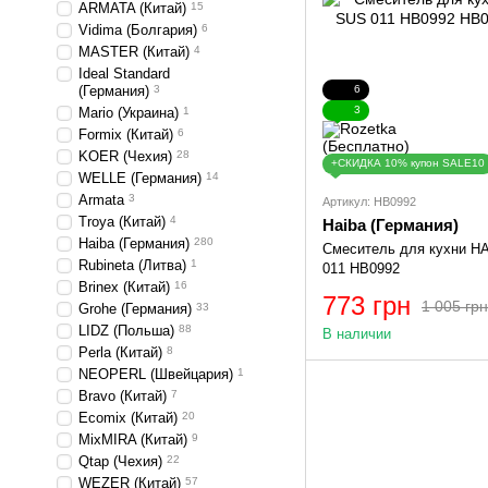
ARMATA (Китай)
15
Vidima (Болгария)
6
MASTER (Китай)
4
Ideal Standard
6
(Германия)
3
3
Mario (Украина)
1
Formix (Китай)
6
KOER (Чехия)
28
+СКИДКА 10% купон SALE10
WELLE (Германия)
14
Armata
3
Артикул: HB0992
Troya (Китай)
4
Haiba (Германия)
Haiba (Германия)
280
Смеситель для кухни H
Rubineta (Литва)
1
011 HB0992
Brinex (Китай)
16
773 грн
1 005 грн
Grohe (Германия)
33
LIDZ (Польша)
88
В наличии
Perla (Китай)
8
NEOPERL (Швейцария)
1
Bravo (Китай)
7
Ecomix (Китай)
20
MixMIRA (Китай)
9
Qtap (Чехия)
22
WEZER (Китай)
57