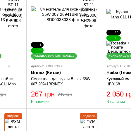
10
10
3
3
+СКИДКА 10% купон SALE10
+СКИДКА 10% 
3
Артикул: SD00033038
Артикул: HB016
Brinex (Китай)
Haiba (Гер
рный из
Смеситель для кухни Brinex 35W
Кухонный сме
-011 Mixxus
007 26941BRINEX
HB0168
267 грн
2 050 г
грн
348 грн
В наличии
В наличии
подарок
подарок