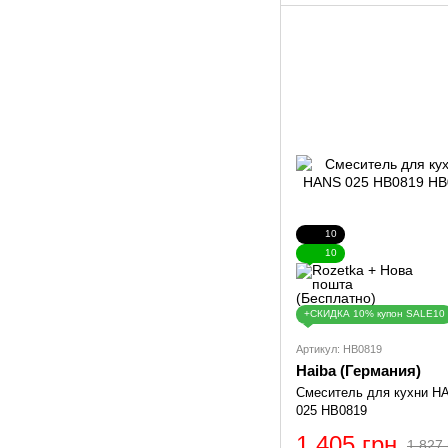
10
10
+СКИДКА 10% купон SALE10
Артикул: HB0819
Haiba (Германия)
Смеситель для кухни H
025 HB0819
1 405 грн
1 827 