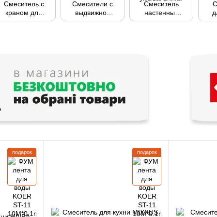
Смеситель с
Смесители с
Смеситель
С
краном для
выдвижной
настенный
д
питьевой воды
лейкой
поворотный
(изливом)
для кухни или
умывальника
подарок
подарок