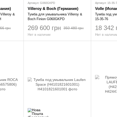
Артикул: G060GKPD
Артикул: 15-35-
мания)
Villeroy & Boch (Германия)
Volle (Иcпа
illeroy &
Тумба для умывальника Villeroy &
Тумба под ум
H
Boch Finion G060GKPD
15-35-76
269 600 грн
18 342 
66 грн
350 480 грн
Нет в наличии
Нет в наличи