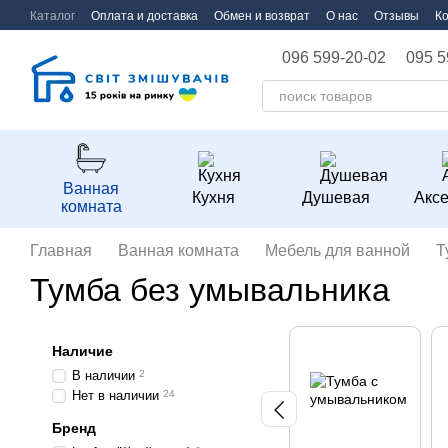
Перейти к основному контенту
Каталог
Оплата и доставка
Обмен и возврат
О нас
Отзывы
К
096 599-20-02
095 5
Ванная
Кухня
Душевая
Акс
комната
Главная
Ванная комната
Мебель для ванной
Т
Тумба без умывальника
Наличие
В наличии
2
Нет в наличии
24
Бренд