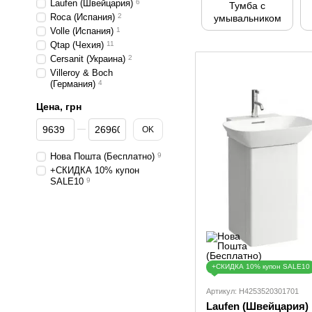
Laufen (Швейцария)
6
Тумба с
Roca (Испания)
2
умывальником
Volle (Иcпания)
1
Qtap (Чехия)
11
Cersanit (Украина)
2
Villeroy & Boch
(Германия)
4
Цена, грн
От Цена, грн
До Цена, грн
OK
Нова Пошта (Бесплатно)
9
+СКИДКА 10% купон
SALE10
9
+СКИДКА 10% купон SALE10
Артикул: H4253520301701
Laufen (Швейцария)