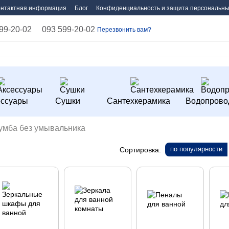
онтактная информация
Блог
Конфиденциальность и защита персональны
99-20-02
093 599-20-02
Перезвонить вам?
ессуары
Сушки
Сантехкерамика
Водопрово
умба без умывальника
по популярности
Сортировка: