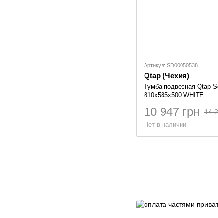
Артикул: SD00050538
Qtap (Чехия)
Тумба подвесная Qtap Sc
810х585х500 WHITE
QT1474TPВ801NW
10 947 грн
14 2
Нет в наличии