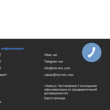
я информация
2
Viber чат
2
Telegram чат
2
info@mir-mix.com
zakaz@mir-mix.com
 вам?
г Киев ул. Чистяковская 2 (посещение
офиса/магазина по предварительной
договоренности)
Карта проезда
х