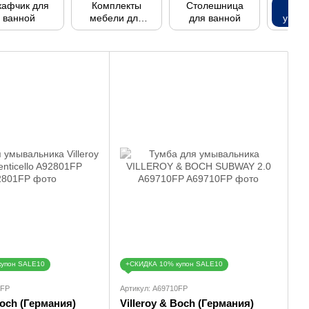
афчик для
Комплекты
Столешница
Тум
ванной
мебели для
для ванной
умыв
ванной
купон SALE10
+СКИДКА 10% купон SALE10
1FP
Артикул: A69710FP
Boch (Германия)
Villeroy & Boch (Германия)