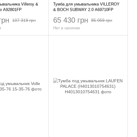
ывальника Villeroy &
Тумба для умывальника VILLEROY
lo A92801FP
& BOCH SUBWAY 2.0 A69710FP
грн
65 430 грн
107 319 грн
85 059 грн
и
Нет в наличии