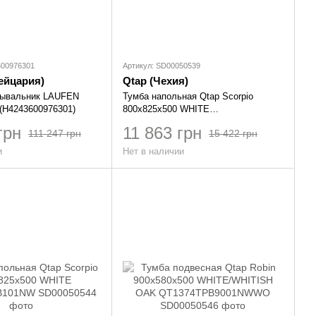
600976301
Артикул: SD00050539
ейцария)
Qtap (Чехия)
мывальник LAUFEN
Тумба напольная Qtap Scorpio
(H4243600976301)
800х825х500 WHITE
QT1473TNВ801NW
грн
11 863 грн
111 247 грн
15 422 грн
и
Нет в наличии