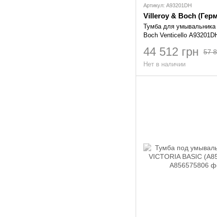
Артикул: A93201DH
Villeroy & Boch (Гер
Тумба для умывальника V
Boch Venticello A93201D
44 512 грн
57 8
Нет в наличии