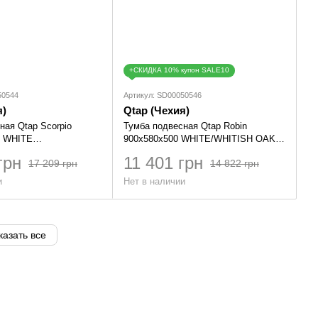
+СКИДКА 10% купон SALE10
50544
Артикул: SD00050546
я)
Qtap (Чехия)
ная Qtap Scorpio
Тумба подвесная Qtap Robin
0 WHITE
900х580х500 WHITE/WHITISH OAK
01NW
QT1374TPВ9001NWWO
грн
11 401 грн
17 209 грн
14 822 грн
и
Нет в наличии
казать все