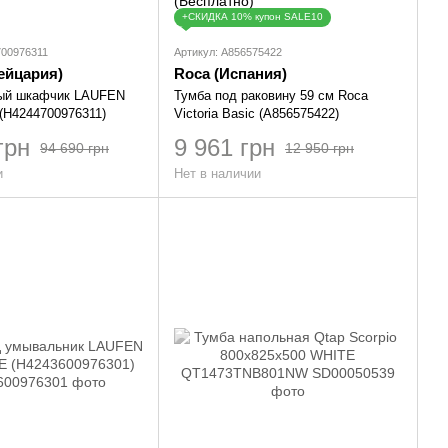
+СКИДКА 10% купон SALE10
700976311
Артикул: A856575422
ейцария)
Roca (Испания)
ый шкафчик LAUFEN
Тумба под раковину 59 см Roca
(H4244700976311)
Victoria Basic (A856575422)
грн
9 961 грн
94 690 грн
12 950 грн
и
Нет в наличии