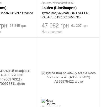
76
Артикул: H4013010754631
ния)
Laufen (Швейцария)
ывальник Volle Orlando
Тумба под умывальник LAUFEN
PALACE (H4013010754631)
грн
47 082 грн
23 845 грн
61 207 грн
и
Нет в наличии