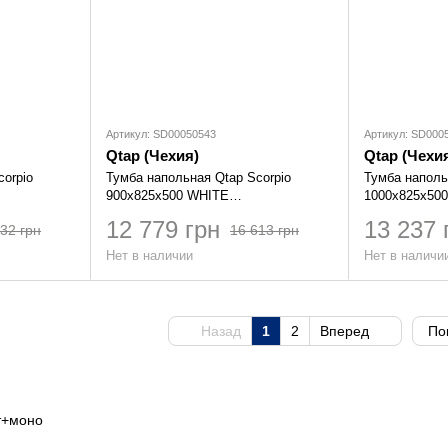
Артикул: SD00050543
Артикул: SD000
Qtap (Чехия)
Qtap (Чехи
orpio
Тумба напольная Qtap Scorpio
Тумба наполь
900х825х500 WHITE
1000х825х50
QT1473TNВ901NW
QT1473TNВ1
12 779 грн
13 237 
32 грн
16 613 грн
Нет в наличии
Нет в наличи
Назад
1
2
Вперед
По