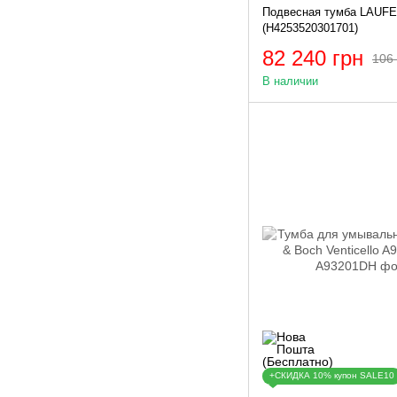
Подвесная тумба LAUFE
(H4253520301701)
82 240 грн
106 
В наличии
+СКИДКА 10% купон SALE10