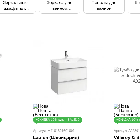
Зеркальные
Зеркала для
Пеналы для
Шк
шкафы для
ванной
ванной
ванной
комнаты
+СКИДКА 10% купон SALE10
+СКИДКА 10% 
Артикул: H4101621601001
Артикул: A9280
Laufen (Швейцария)
Villeroy & 