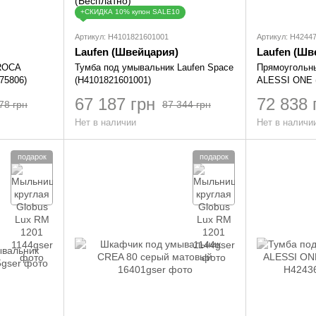
+СКИДКА 10% купон SALE10
Артикул: H4101821601001
Артикул: H4244
Laufen (Швейцария)
Laufen (Шв
 ROCA
Тумба под умывальник Laufen Space
Прямоугольн
75806)
(H4101821601001)
ALESSI ONE 
67 187 грн
72 838 
78 грн
87 344 грн
Нет в наличии
Нет в наличи
подарок
подарок