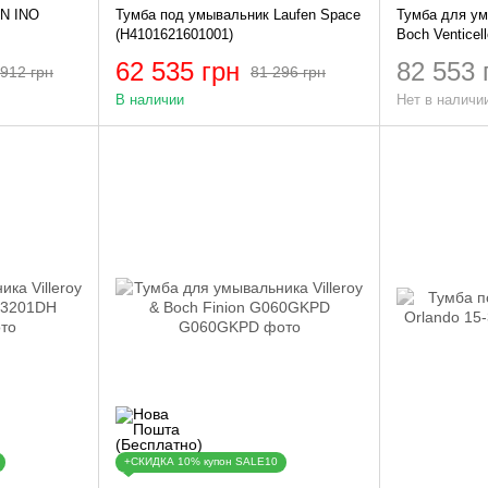
N INO
Тумба под умывальник Laufen Space
Тумба для ум
(H4101621601001)
Boch Venticel
62 535 грн
82 553 
912 грн
81 296 грн
В наличии
Нет в наличи
+СКИДКА 10% купон SALE10