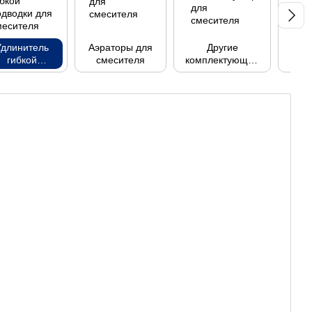
Удлинитель
Аэраторы для
Другие
екс
гибкой
смесителя
комплектующие
одводки для
для смесителя
смесителя