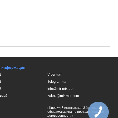
я информация
2
Viber чат
2
Telegram чат
2
info@mir-mix.com
zakaz@mir-mix.com
 вам?
г Киев ул. Чистяковская 2 (посещение
офиса/магазина по предварительной
договоренности)