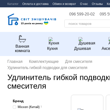
Перейти к основному контенту
Каталог
Оплата и доставка
Обмен и возврат
О нас
Отзывы
К
096 599-20-02
095 5
Ванная
Кухня
Душевая
Акс
комната
Главная
Комплектующие
Для смесителя
Удлинитель гибкой подводки для смесителя
Удлинитель гибкой подводк
смесителя
Бренд
Mixxen (Китай)
1