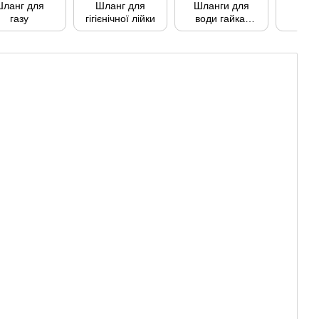
ланг для
Шланг для
Шланги для
Шла
газу
гігієнічної лійки
води гайка-
по
штуцер