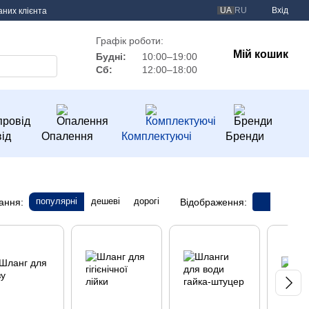
UA
RU
Вхід
аних клієнта
Графік роботи:
Мій кошик
Будні:
10:00–19:00
Сб:
12:00–18:00
ід
Опалення
Комплектуючі
Бренди
популярні
дешеві
дорогі
ання:
Відображення: