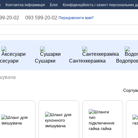
и
Контактна інформація
Блог
Конфіденційність і захист персональних д
99-20-02
093 599-20-02
Передзвонити вам?
сесуари
Сушарки
Сантехкераміка
Водопров
шувача
Сортув