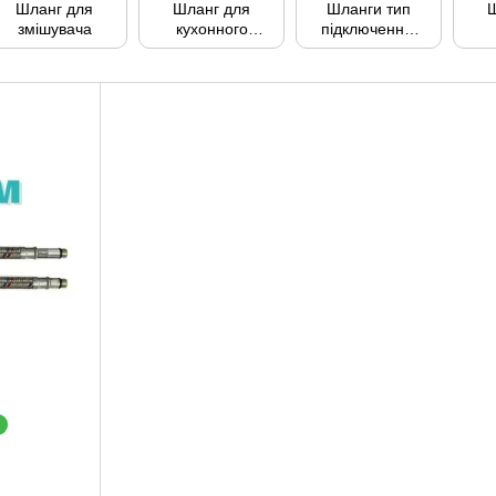
Шланг для
Шланг для
Шланги тип
Ш
змішувача
кухонного
підключення:
змішувача
гайка гайка