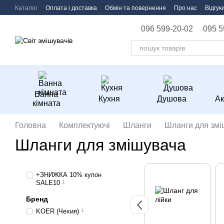
Перейти до основного контенту
Каталог
Оплата і доставка
Обмін та повернення
Про нас
Відгук
096 599-20-02
095 5
Ванна
Кухня
Душова
Ак
кімната
Головна
Комплектуючі
Шланги
Шланги для змі
Шланги для змішувача
+ЗНИЖКА 10% купон
SALE10
1
Бренд
KOER (Чехия)
1