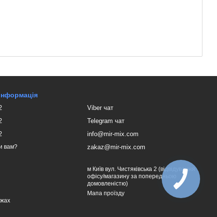
 інформація
2
Viber чат
2
Telegram чат
2
info@mir-mix.com
zakaz@mir-mix.com
и вам?
м Київ вул. Чистяківська 2 (відвідування
офісу/магазину за попередньою
домовленістю)
Мапа проїзду
ежах