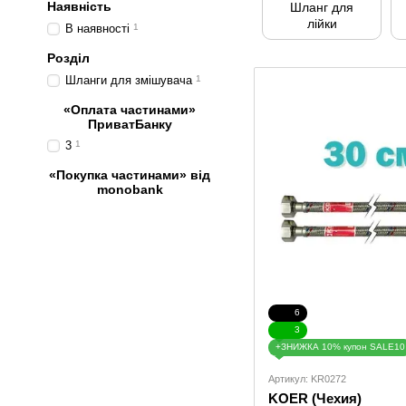
Наявність
Шланг для
лійки
В наявності
1
Розділ
Шланги для змішувача
1
«Оплата частинами»
ПриватБанку
3
1
«Покупка частинами» від
monobank
6
3
+ЗНИЖКА 10% купон SALE10
Артикул: KR0272
KOER (Чехия)