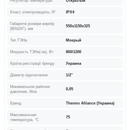
Регулятор температуры
Открытый
Класс электрозащиты, IP
IPX4
Габаритні розміри виробу
550х1150х325
(ВХШХГ), мм
Тип ТЭНа
Мокрый
Мощность ТЭНа(-ов), Вт
800/1200
Країна реєстрації бренду
Украина
Діаметр підключення
1/2"
Минимальное рабочее
0,05
давление, Мпа
Бренд
Thermo Alliance (Украина)
Максимальная
75
температура, °C