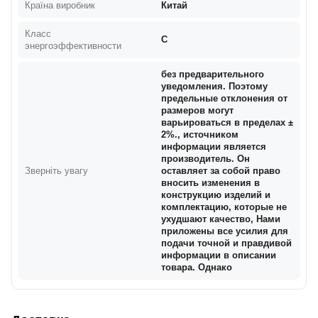
Країна виробник
Китай
Класс
C
энергоэффективности
без предварительного
уведомления. Поэтому
предельные отклонения от
размеров могут
варьироваться в пределах ±
2%., источником
информации является
производитель. Он
Зверніть увагу
оставляет за собой право
вносить изменения в
конструкцию изделий и
комплектацию, которые не
ухудшают качество, Нами
приложены все усилия для
подачи точной и правдивой
информации в описании
товара. Однако