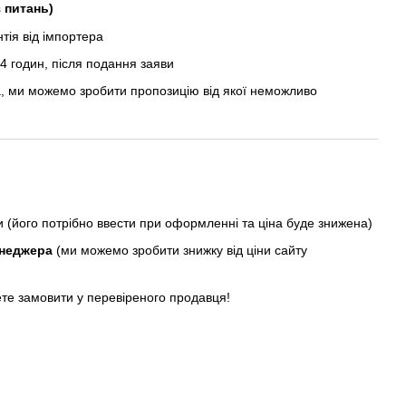
з питань)
ія від імпортера
 годин, після подання заяви
, ми можемо зробити пропозицію від якої неможливо
ни (його потрібно ввести при оформленні та ціна буде знижена)
енеджера
(ми можемо зробити знижку від ціни сайту
ете замовити у перевіреного продавця!