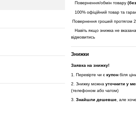
Повернення/обмін товару
(бе
100% офіційний товар та гарант
Повернення грошей протягом 24
Навіть якщо знижка не вказана
відмовитись
Знижки
Заявка на знижку!
1. Перевірте чи є
купон
біля ці
2. Знижку можна
уточнити у м
(телефоном або чатом)
3.
Знайшли дешевше
, але хоч