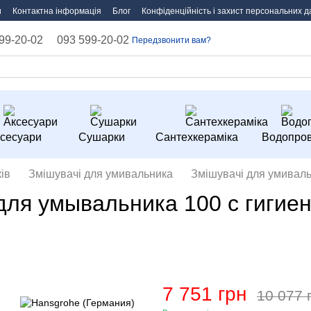
и
Контактна інформація
Блог
Конфіденційність і захист персональних д
99-20-02
093 599-20-02
Передзвонити вам?
сесуари
Сушарки
Сантехкераміка
Водопров
ів
Змішувачі для умивальника
Змішувачі для умиваль
я умывальника 100 с гигиен
7 751 грн
10 077 