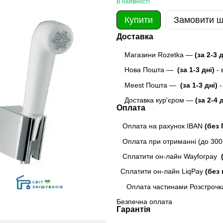
В наявності
Купити
Замовити 
Доставка
Магазини Rozetka —
(за 2-3 
Нова Пошта —
(за 1-3 дні)
-
Meest Пошта
—
(за 1-3 дні)
-
Доставка кур'єром —
(за 2-4 
Оплата
Оплата на рахунок IBAN
(без
Оплата при отриманні (до 300г
Сплатити он-лайн Wayforpay
(
Сплатити он-лайн LiqPay
(без 
Оплата частинами Розстрочк
Безпечна оплата
Гарантія