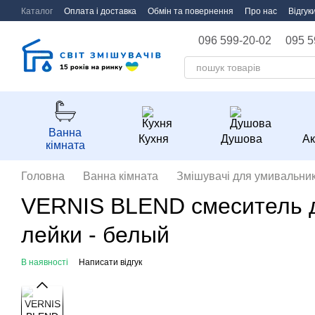
Перейти до основного контенту
Каталог
Оплата і доставка
Обмін та повернення
Про нас
Відгук
096 599-20-02
095 5
Ванна
Кухня
Душова
Ак
кімната
Головна
Ванна кімната
Змішувачі для умивальник
VERNIS BLEND смеситель дл
лейки - белый
В наявності
Написати відгук