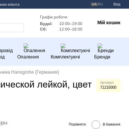
UA
RU
Вхід
аних клієнта
Графік роботи:
Мій кошик
Будні:
10:00–19:00
Сб:
12:00–18:00
ід
Опалення
Комплектуючі
Бренди
ника Hansgrohe (Германия)
ической лейкой, цвет
Артикул
71215000
грн
Порівняти
В бажання