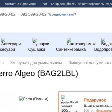
и
Контактна інформація
Блог
Конфіденційність і захист персональних д
99-20-02
093 599-20-02
Передзвонити вам?
сесуари
Сушарки
Сантехкераміка
Водопров
ів
Змішувачі для умивальника
Змішувачі для умиваль
rro Algeo (BAG2LBL)
Подарунок
Додаткова знижка 1
100 грн
безкоштов