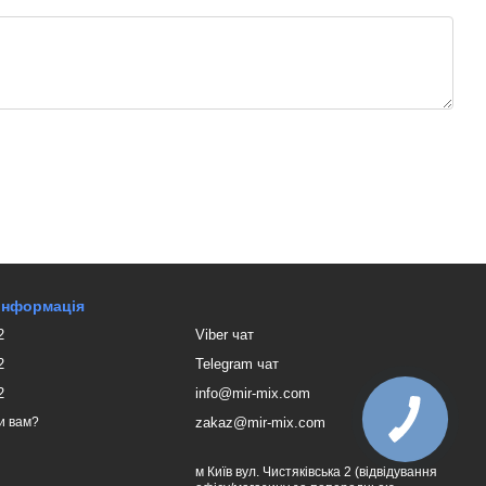
 інформація
2
Viber чат
2
Telegram чат
2
info@mir-mix.com
zakaz@mir-mix.com
и вам?
м Київ вул. Чистяківська 2 (відвідування