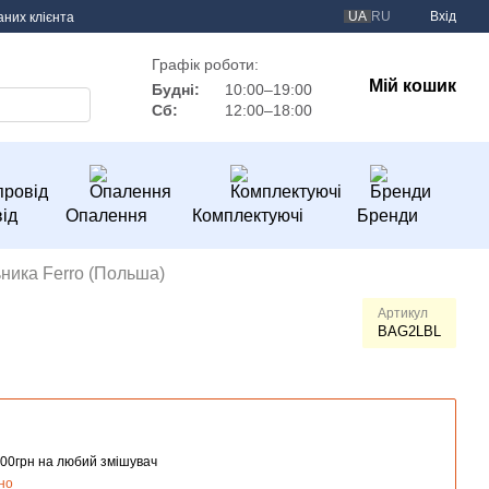
UA
RU
Вхід
аних клієнта
Графік роботи:
Мій кошик
Будні:
10:00–19:00
Сб:
12:00–18:00
ід
Опалення
Комплектуючі
Бренди
ника Ferro (Польша)
Артикул
BAG2LBL
00грн на любий змішувач
но