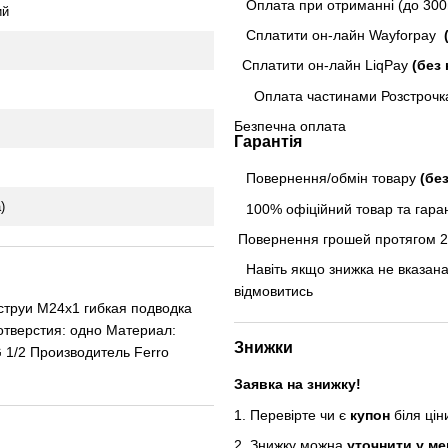
Оплата при отриманні (до 300г
ий
Сплатити он-лайн Wayforpay
(
Сплатити он-лайн LiqPay
(без 
Оплата частинами Розстрочк
Безпечна оплата
Гарантія
Повернення/обмін товару
(бе
)
100% офіційний товар та гарант
Повернення грошей протягом 24
Навіть якщо знижка не вказана
відмовитись
струи M24x1 гибкая подводка
отверстия: одно Материал:
Знижки
 1/2 Производитель Ferro
Заявка на знижку!
1. Перевірте чи є
купон
біля ці
2. Знижку можна
уточнити у м