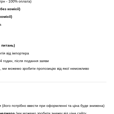
рн - 100% оплата)
без комісії)
комісії)
а
з питань)
ія від імпортера
 годин, після подання заяви
, ми можемо зробити пропозицію від якої неможливо
ни (його потрібно ввести при оформленні та ціна буде знижена)
енеджера
(ми можемо зробити знижку від ціни сайту