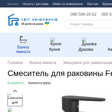
Перейти до основного контенту
Каталог
Оплата і доставка
Обмін та повернення
Про нас
Відгук
096 599-20-02
095 5
Ванна
Кухня
Душова
Ак
кімната
Головна
Ванна кімната
Змішувачі для умивальник
Смеситель для раковины Fe
В наявності
Написати відгук