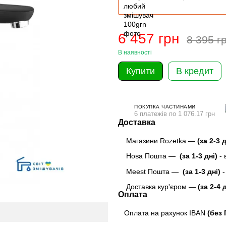
6 457 грн
8 395 г
В наявності
Купити
В кредит
ПОКУПКА ЧАСТИНАМИ
6 платежів по 1 076.17 грн
Доставка
Магазини Rozetka —
(за 2-3 
Нова Пошта —
(за 1-3 дні)
-
Meest Пошта
—
(за 1-3 дні)
-
Доставка кур'єром —
(за 2-4 
Оплата
Оплата на рахунок IBAN
(без