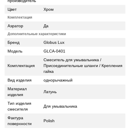
производитель
Цвет
Хром
Комплектация
Аэратор
Да
Дополнительные характеристики
Бренд
Globus Lux
Модель
GLCA-0401
Смеситель для умывальника /
Комплектация
Присоединительные шланги / Крепления
гайка
Вид изделия
однорычажный
Материал
Латунь
изделия
Тип изделия
Для умывальника
смесителя
Фактура
Polish
поверхности