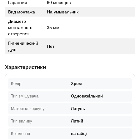
Гарантия
60 месяцев
Вид монтажа
На умывальник
Диаметр
монтажного
35 мм
отверстия
Гигиенический
Нет
душ
Характеристики
Колір
Хром
Тип змішувача
Одноважільний
Матеріал корпусу
Латунь
Тип виливу
Литий
Кріплення
на гайці