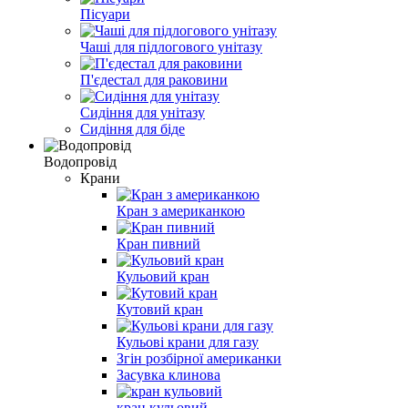
Пісуари
Чаші для підлогового унітазу
П'єдестал для раковини
Сидіння для унітазу
Сидіння для біде
Водопровід
Крани
Кран з американкою
Кран пивний
Кульовий кран
Кутовий кран
Кульові крани для газу
Згін розбірної американки
Засувка клинова
кран кульовий