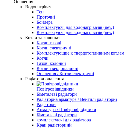
Опалення
Водонагрівачі
Тен
Проточні
Бойлера
Комплектуючі для водонагрівачів (new)
Комплектуючі для водонагрівачів (new)
Котли та колонки
Котли газові
Котли електричні
Комплектующие к твердотопливным котлам
Котли
Газові колонки
Котли твердопаливні
Опалення / Котли електричні
Радіатори опалення
Повітровідвідники
Біметалеві радіатори
Радіаторна арматура / Вентилі радіаторні
Радіатори
Арматура / Повітровідвідники
Біметалеві радіатори
комплектуючі для радіатора
Кран радіаторний