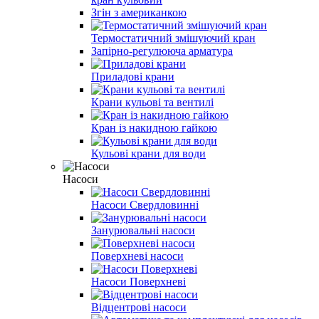
Згін з американкою
Термостатичний змішуючий кран
Запірно-регулююча арматура
Приладові крани
Крани кульові та вентилі
Кран із накидною гайкою
Кульові крани для води
Насоси
Насоси Свердловинні
Занурювальні насоси
Поверхневі насоси
Насоси Поверхневі
Відцентрові насоси