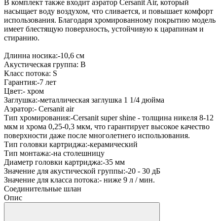
В комплект также входит аэратор Cersanit Air, который
насыщает воду воздухом, что сливается, и повышает комфорт
использования. Благодаря хромированному покрытию модель
имеет блестящую поверхность, устойчивую к царапинам и
стиранию.
Длинна носика:-10,6 см
Акустическая группа: B
Класс потока: S
Гарантия:-7 лет
Цвет:- хром
Заглушка:-металлическая заглушка 1 1/4 дюйма
Аэратор:- Cersanit air
Тип хромирования:-Cersanit super shine - толщина никеля 8-12
мкм и хрома 0,25-0,3 мкм, что гарантирует высокое качество
поверхности даже после многолетнего использования.
Тип головки картриджа:-керамический
Тип монтажа:-на столешницу
Диаметр головки картриджа:-35 мм
Значение для акустической группы:-20 - 30 дБ
Значение для класса потока:- ниже 9 л / мин.
Соединительные шлан
Опис