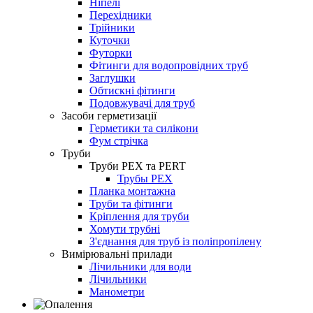
Ніпелі
Перехідники
Трійники
Куточки
Футорки
Фітинги для водопровідних труб
Заглушки
Обтискні фітинги
Подовжувачі для труб
Засоби герметизації
Герметики та силікони
Фум стрічка
Труби
Труби PEX та PERT
Трубы PEX
Планка монтажна
Труби та фітинги
Кріплення для труби
Хомути трубні
З'єднання для труб із поліпропілену
Вимірювальні прилади
Лічильники для води
Лічильники
Манометри