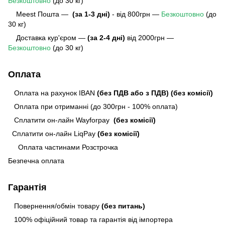
Безкоштовно
(до 30 кг)
Meest Пошта
—
(за 1-3 дні)
- від 800грн —
Безкоштовно
(до
30 кг)
Доставка кур'єром —
(за 2-4 дні)
від 2000грн —
Безкоштовно
(до 30 кг)
Оплата
Оплата на рахунок IBAN
(без ПДВ або з ПДВ)
(без комісії)
Оплата при отриманні (до 300грн - 100% оплата)
Сплатити он-лайн Wayforpay
(без комісії)
Сплатити он-лайн LiqPay
(без комісії)
Оплата частинами Розстрочка
Безпечна оплата
Гарантія
Повернення/обмін товару
(без питань)
100% офіційний товар та гарантія від імпортера