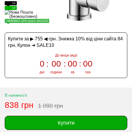
10
10
+ЗНИЖКА 10% купон SALE10
Купити за ▶ 755 ◀ грн. Знижка 10% від ціни сайта 84
грн. Купон ➜ SALE10
До кінця акції
0
00
00
00
дні
години
хв
сек
В наявності
838 грн
1 090 грн
Купити