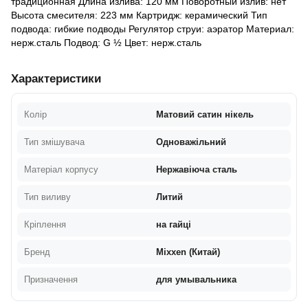
традиционная Длина излива: 120 мм Поворотный излив: нет
Высота смесителя: 223 мм Картридж: керамический Тип
подвода: гибкие подводы Регулятор струи: аэратор Материал:
нерж.сталь Подвод: G ½ Цвет: нерж.сталь
Характеристики
Колір
Матовий сатин нікель
Тип змішувача
Одноважільний
Матеріал корпусу
Нержавіюча сталь
Тип виливу
Литий
Кріплення
на гайці
Бренд
Mixxen (Китай)
Призначення
для умывальника