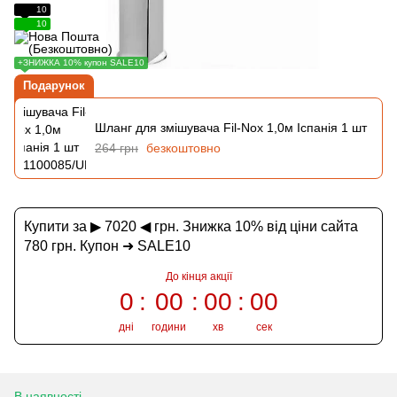
10
10
+ЗНИЖКА 10% купон SALE10
Подарунок
Шланг для змішувача Fil-Nox 1,0м Іспанія 1 шт
264 грн
безкоштовно
Купити за ▶ 7020 ◀ грн. Знижка 10% від ціни сайта
780 грн. Купон ➜ SALE10
До кінця акції
0
00
00
00
дні
години
хв
сек
В наявності