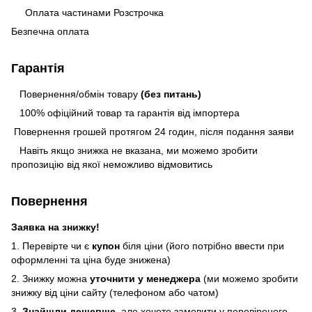
Оплата частинами Розстрочка
Безпечна оплата
Гарантія
Повернення/обмін товару
(без питань)
100% офіційний товар та гарантія від імпортера
Повернення грошей протягом 24 годин, після подання заяви
Навіть якщо знижка не вказана, ми можемо зробити
пропозицію від якої неможливо відмовитись
Повернення
Заявка на знижку!
1. Перевірте чи є
купон
біля ціни (його потрібно ввести при
оформленні та ціна буде знижена)
2. Знижку можна
уточнити у менеджера
(ми можемо зробити
знижку від ціни сайту (телефоном або чатом)
3.
Знайшли дешевше
, але хочете замовити у перевіреного