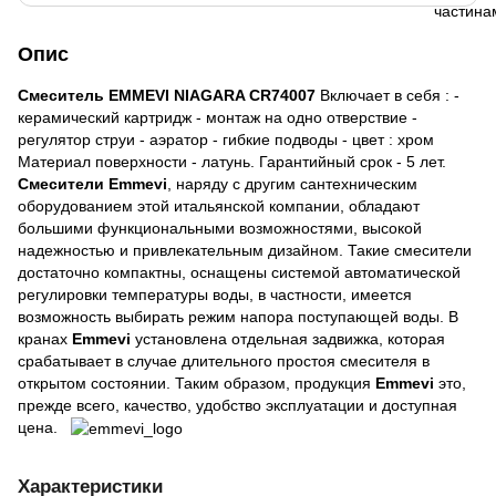
Опис
Смеситель EMMEVI NIAGARA CR74007
Включает в себя : -
керамический картридж - монтаж на одно отверствие -
регулятор струи - аэратор - гибкие подводы - цвет : хром
Материал поверхности - латунь. Гарантийный срок - 5 лет.
Смесители Emmevi
, наряду с другим сантехническим
оборудованием этой итальянской компании, обладают
большими функциональными возможностями, высокой
надежностью и привлекательным дизайном. Такие смесители
достаточно компактны, оснащены системой автоматической
регулировки температуры воды, в частности, имеется
возможность выбирать режим напора поступающей воды. В
кранах
Emmevi
установлена отдельная задвижка, которая
срабатывает в случае длительного простоя смесителя в
открытом состоянии. Таким образом, продукция
Emmevi
это,
прежде всего, качество, удобство эксплуатации и доступная
цена.
Характеристики