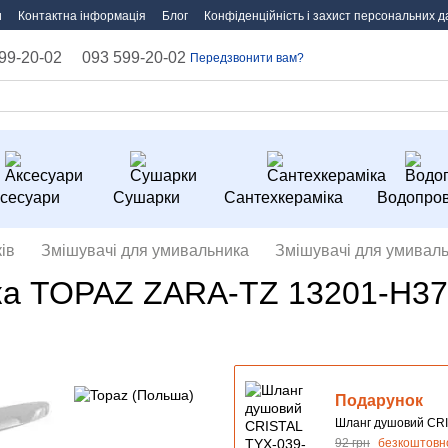
и
Контактна інформація
Блог
Конфіденційність і захист персональних д
99-20-02
093 599-20-02
Передзвонити вам?
сесуари
Сушарки
Сантехкераміка
Водопров
ів
Змішувачі для умивальника
Змішувачі для умиваль
ка TOPAZ ZARA-TZ 13201-H37
Подарунок
Шланг душовий CRI
92 грн
безкоштовн