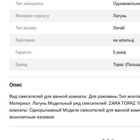
Тип змішувача
Одноважільн
Матеріал корпусу
Латунь
Тип виливу
Литий
Кріплення
на шпильці
Гарантія
5 років
Бренд
Topaz (Польш
Опис
Вид смесителей для ванной комнаты: Для раковины Тип монта
Материал: Латунь Модельный ряд смесителей: ZARA TOPAZ Т
комнаты: Однорычажный Модели смесителей для ванной комн
монолитным изливом