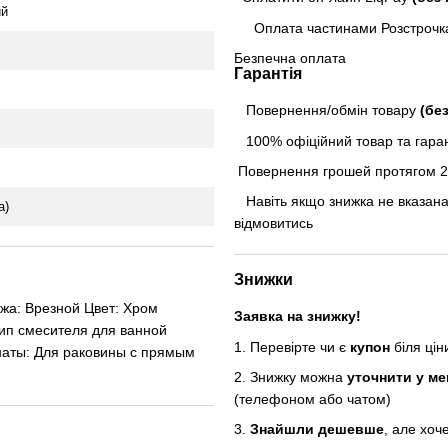
ий
Оплата частинами Розстрочк
Безпечна оплата
Гарантія
Повернення/обмін товару
(бе
100% офіційний товар та гарант
Повернення грошей протягом 24
Навіть якщо знижка не вказана
а)
відмовитись
Знижки
жа: Врезной Цвет: Хром
Заявка на знижку!
ип смесителя для ванной
1. Перевірте чи є
купон
біля ці
аты: Для раковины с прямым
2. Знижку можна
уточнити у м
(телефоном або чатом)
3.
Знайшли дешевше
, але хоч