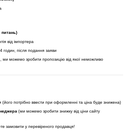
а
з питань)
ія від імпортера
 годин, після подання заяви
, ми можемо зробити пропозицію від якої неможливо
ни (його потрібно ввести при оформленні та ціна буде знижена)
енеджера
(ми можемо зробити знижку від ціни сайту
ете замовити у перевіреного продавця!