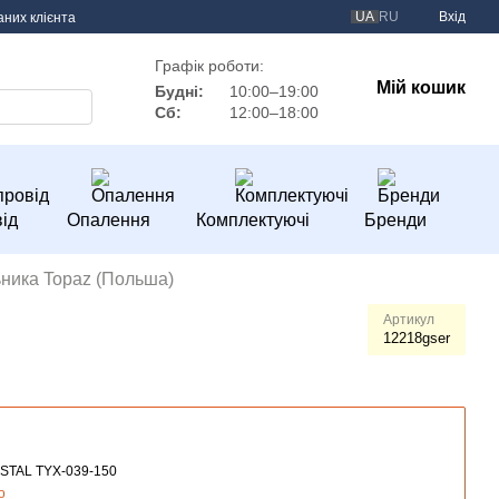
UA
RU
Вхід
аних клієнта
Графік роботи:
Мій кошик
Будні:
10:00–19:00
Сб:
12:00–18:00
ід
Опалення
Комплектуючі
Бренди
ника Topaz (Польша)
Артикул
12218gser
STAL TYX-039-150
о