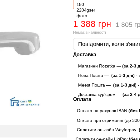
1 388 грн
1 805 г
Немає в наявності
Повідомити, коли з'яви
Доставка
Магазини Rozetka —
(за 2-3 
Нова Пошта —
(за 1-3 дні)
-
Meest Пошта
—
(за 1-3 дні)
-
Доставка кур'єром —
(за 2-4 
Оплата
Оплата на рахунок IBAN
(без
Оплата при отриманні (до 300г
Сплатити он-лайн Wayforpay
(
Сплатити он-лайн LiqPay
(без 