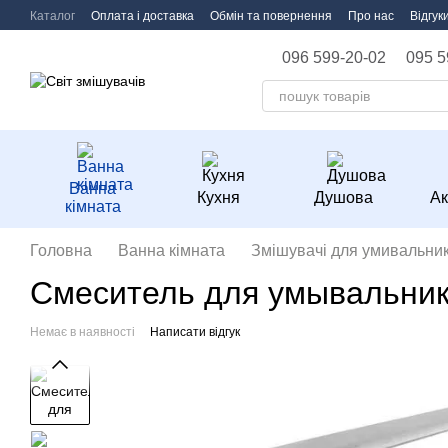
Перейти до основного контенту
Каталог
Оплата і доставка
Обмін та повернення
Про нас
Відгук
096 599-20-02
095 5
Ванна
Кухня
Душова
Ак
кімната
Головна
Ванна кімната
Змішувачі для умивальник
Смеситель для умывальни
Немає в наявності
Написати відгук