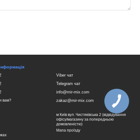
 інформація
2
Viber чат
2
Telegram чат
2
info@mir-mix.com
zakaz@mir-mix.com
и вам?
м Київ вул. Чистяківська 2 (відвідування
офісу/магазину за попередньою
домовленістю)
Мапа проїзду
ежах