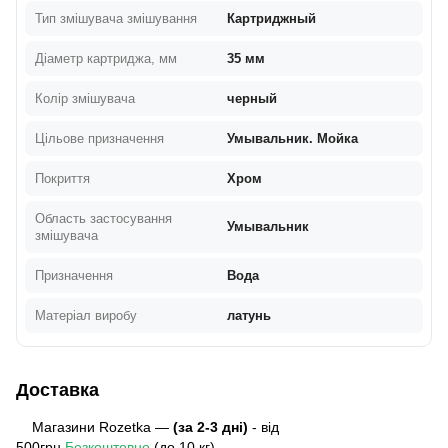
Тип змішувача змішування
Картриджный
Діаметр картриджа, мм
35 мм
Колір змішувача
черный
Цільове призначення
Умывальник. Мойка
Покриття
Хром
Область застосування
Умывальник
змішувача
Призначення
Вода
Матеріал виробу
латунь
Доставка
Магазини Rozetka —
(за 2-3 дні)
- від
500грн
Безкоштовно
(до 10 кг)