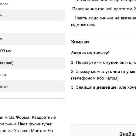
чное
Повернення грошей протягом 24
см
Навіть якщо знижка не вказана
відмовитись
см
Знижки
099 мм
Заявка на знижку!
1. Перевірте чи є
купон
біля ці
енгрия)
2. Знижку можна
уточнити у м
шные
(телефоном або чатом)
тная
3.
Знайшли дешевше
, але хоч
ии Frida Форма: Квадратные
офильные Цвет фурнитуры:
тановка Угловая Монтаж На
Знайш