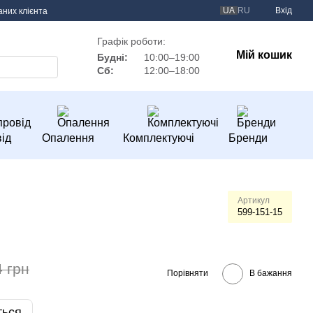
UA
RU
Вхід
аних клієнта
Графік роботи:
Мій кошик
Будні:
10:00–19:00
Сб:
12:00–18:00
ід
Опалення
Комплектуючі
Бренди
Артикул
599-151-15
4 грн
Порівняти
В бажання
ться