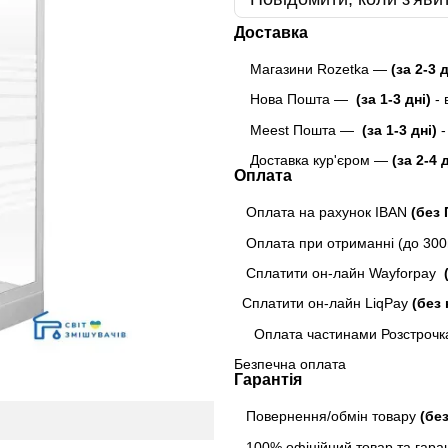
Доставка
Магазини Rozetka —
(за 2-3 
Нова Пошта —
(за 1-3 дні)
-
Meest Пошта
—
(за 1-3 дні)
-
Доставка кур'єром —
(за 2-4 
Оплата
Оплата на рахунок IBAN
(без
Оплата при отриманні (до 300г
Сплатити он-лайн Wayforpay
(
Сплатити он-лайн LiqPay
(без 
Оплата частинами Розстрочк
Безпечна оплата
Гарантія
Повернення/обмін товару
(бе
100% офіційний товар та гарант