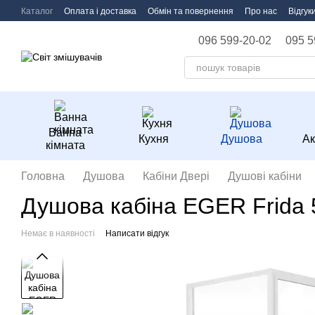
Перейти до основного контенту
Каталог
Оплата і доставка
Обмін та повернення
Про нас
Відгук
096 599-20-02
095 5
Ванна
Кухня
Душова
Ак
кімната
Головна
Душова
Кабіни Двері
Душові кабіни
Душова кабіна EGER Frida 
Немає в наявності
Написати відгук