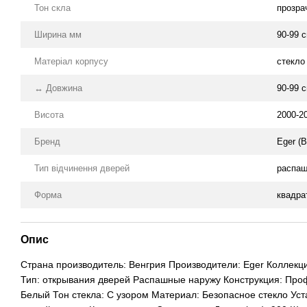
Тон скла
прозра
Ширина мм
90-99 
Матеріал корпусу
стекло
↔ Довжина
90-99 
Висота
2000-2
Бренд
Eger (В
Тип відчинення дверей
распа
Форма
квадра
Опис
Cтрана производитель: Венгрия Производители: Eger Коллекц
Тип: открывания дверей Распашные наружу Конструкция: Пр
Белый Тон стекла: С узором Материал: Безопасное стекло Ус