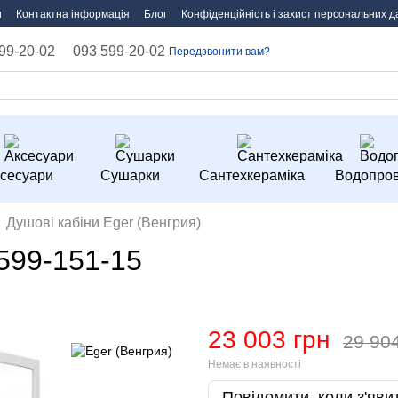
и
Контактна інформація
Блог
Конфіденційність і захист персональних д
99-20-02
093 599-20-02
Передзвонити вам?
сесуари
Сушарки
Сантехкераміка
Водопров
Душові кабіни Eger (Венгрия)
599-151-15
23 003 грн
29 90
Немає в наявності
Повідомити, коли з'яви