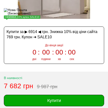
+ЗНИЖКА 10% купон SALE10
Купити за ▶ 6914 ◀ грн. Знижка 10% від ціни сайта
769 грн. Купон ➜ SALE10
До кінця акції
0
00
00
00
дні
години
хв
сек
В наявності
7 682 грн
9 987 грн
Купити