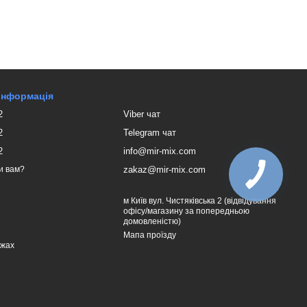
 інформація
2
Viber чат
2
Telegram чат
2
info@mir-mix.com
zakaz@mir-mix.com
и вам?
м Київ вул. Чистяківська 2 (відвідування
офісу/магазину за попередньою
домовленістю)
Мапа проїзду
ежах