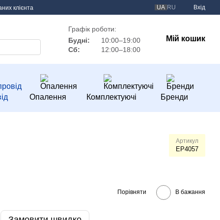
UA
RU
Вхід
аних клієнта
Графік роботи:
Мій кошик
Будні:
10:00–19:00
Сб:
12:00–18:00
ід
Опалення
Комплектуючі
Бренди
Артикул
EP4057
Порівняти
В бажання
Замовити швидко