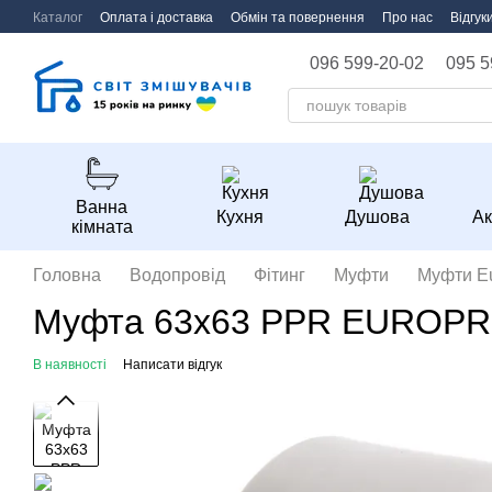
Перейти до основного контенту
Каталог
Оплата і доставка
Обмін та повернення
Про нас
Відгук
096 599-20-02
095 5
Ванна
Кухня
Душова
Ак
кімната
Головна
Водопровід
Фітинг
Муфти
Муфти Eu
Муфта 63x63 PPR EUROPR
В наявності
Написати відгук