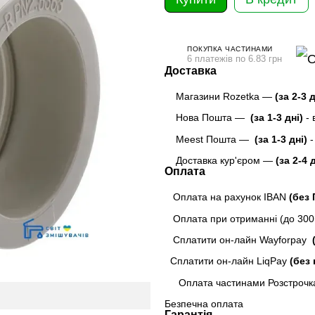
ПОКУПКА ЧАСТИНАМИ
6 платежів по 6.83 грн
Доставка
Магазини Rozetka —
(за 2-3 
Нова Пошта —
(за 1-3 дні)
-
Meest Пошта
—
(за 1-3 дні)
-
Доставка кур'єром —
(за 2-4 
Оплата
Оплата на рахунок IBAN
(без
Оплата при отриманні (до 300г
Сплатити он-лайн Wayforpay
(
Сплатити он-лайн LiqPay
(без 
Оплата частинами Розстрочк
Безпечна оплата
Гарантія