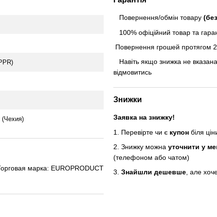
Повернення/обмін товару
(бе
100% офіційний товар та гарант
Повернення грошей протягом 24
Навіть якщо знижка не вказана
PPR)
відмовитись
Знижки
Заявка на знижку!
(Чехия)
1. Перевірте чи є
купон
біля ці
2. Знижку можна
уточнити у м
(телефоном або чатом)
Торговая марка: EUROPRODUCT
3.
Знайшли дешевше
, але хоч