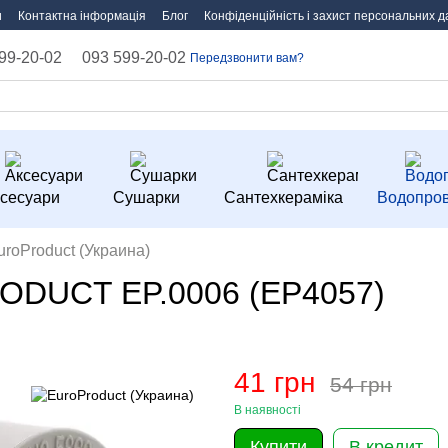
и
Контактна інформація
Блог
Конфіденційність і захист персональних д
99-20-02
093 599-20-02
Передзвонити вам?
сесуари
Сушарки
Сантехкераміка
Водопров
roProduct (Украина)
ODUCT EP.0006 (EP4057)
41 грн
54 грн
В наявності
Купити
В кредит