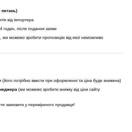
з питань)
ія від імпортера
 годин, після подання заяви
, ми можемо зробити пропозицію від якої неможливо
ни (його потрібно ввести при оформленні та ціна буде знижена)
енеджера
(ми можемо зробити знижку від ціни сайту
ете замовити у перевіреного продавця!