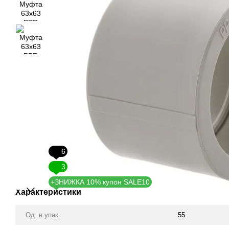
6
3
+ЗНИЖКА 10% купон SALE10
Характеристики
Од. в упак.
55