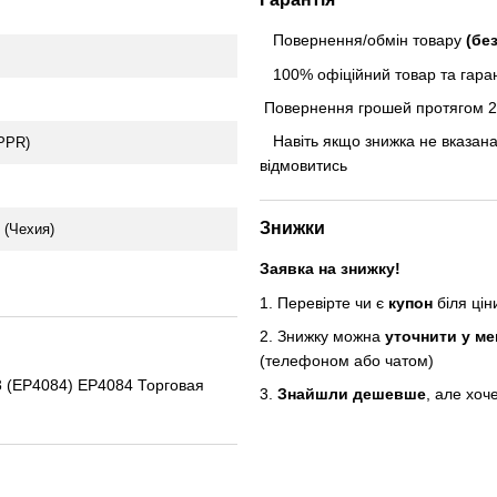
Повернення/обмін товару
(бе
100% офіційний товар та гарант
Повернення грошей протягом 24
Навіть якщо знижка не вказана
PPR)
відмовитись
Знижки
(Чехия)
Заявка на знижку!
1. Перевірте чи є
купон
біля ці
2. Знижку можна
уточнити у м
(телефоном або чатом)
(EP4084) EP4084 Торговая
3.
Знайшли дешевше
, але хоч