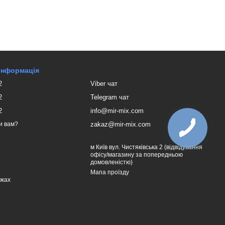
 інформація
2
Viber чат
2
Telegram чат
2
info@mir-mix.com
zakaz@mir-mix.com
и вам?
м Київ вул. Чистяківська 2 (відвідування
офісу/магазину за попередньою
домовленістю)
Мапа проїзду
ежах