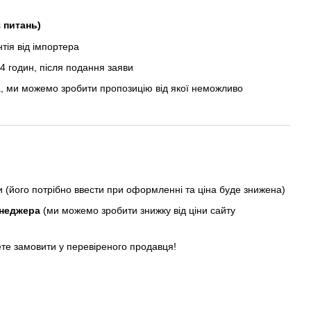
з питань)
ія від імпортера
 годин, після подання заяви
, ми можемо зробити пропозицію від якої неможливо
ни (його потрібно ввести при оформленні та ціна буде знижена)
енеджера
(ми можемо зробити знижку від ціни сайту
ете замовити у перевіреного продавця!