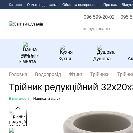
Перейти до основного контенту
Каталог
Оплата і доставка
Обмін та повернення
Про нас
Відгук
096 599-20-02
095 5
Ванна
Кухня
Душова
Ак
кімната
Головна
Водопровід
Фітинг
Трійники
Трійни
Трійник редукційний 32x2
В наявності
Написати відгук