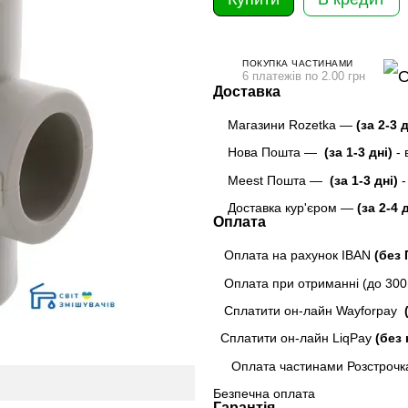
ПОКУПКА ЧАСТИНАМИ
6 платежів по 2.00 грн
Доставка
Магазини Rozetka —
(за 2-3 
Нова Пошта —
(за 1-3 дні)
-
Meest Пошта
—
(за 1-3 дні)
-
Доставка кур'єром —
(за 2-4 
Оплата
Оплата на рахунок IBAN
(без
Оплата при отриманні (до 300г
Сплатити он-лайн Wayforpay
(
Сплатити он-лайн LiqPay
(без 
Оплата частинами Розстрочк
Безпечна оплата
Гарантія