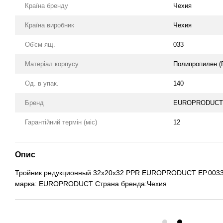
Країна бренду
Чехия
Країна виробник
Чехия
Об'єм ящ.
033
Матеріал корпусу
Полипропилен (
Од. в упак.
140
Бренд
EUROPRODUCT 
Гарантійний термін (міс)
12
Опис
Тройник редукционный 32x20x32 PPR EUROPRODUCT EP.0033 
марка: EUROPRODUCT Страна бренда:Чехия