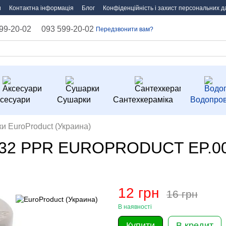
и
Контактна інформація
Блог
Конфіденційність і захист персональних д
99-20-02
093 599-20-02
Передзвонити вам?
сесуари
Сушарки
Сантехкераміка
Водопров
ки EuroProduct (Украина)
0x32 PPR EUROPRODUCT EP.00
12 грн
16 грн
В наявності
Купити
В кредит