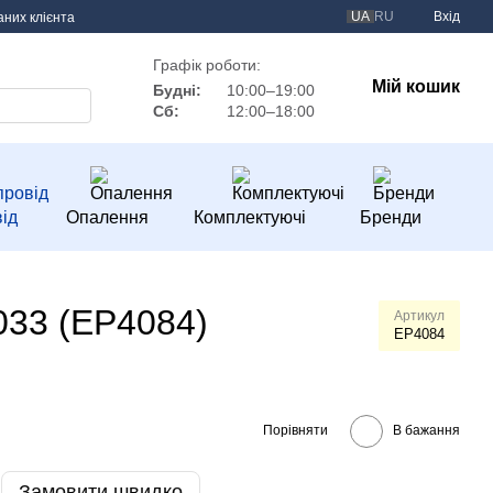
UA
RU
Вхід
аних клієнта
Графік роботи:
Мій кошик
Будні:
10:00–19:00
Сб:
12:00–18:00
ід
Опалення
Комплектуючі
Бренди
33 (EP4084)
Артикул
EP4084
Порівняти
В бажання
Замовити швидко