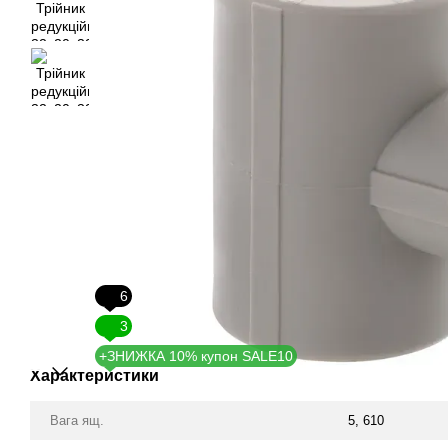
6
3
+ЗНИЖКА 10% купон SALE10
Характеристики
Вага ящ.
5, 610