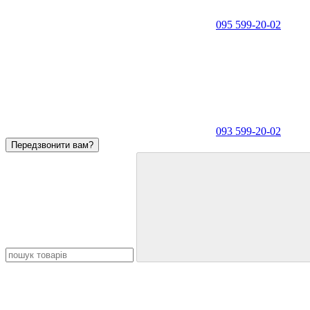
095 599-20-02
093 599-20-02
Передзвонити вам?