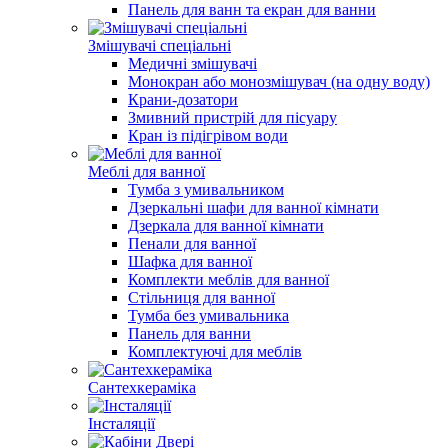
Панель для ванн та екран для ванни
Змішувачі спеціальні
Медичні змішувачі
Монокран або монозмішувач (на одну воду)
Крани-дозатори
Змивний пристрій для пісуару
Кран із підігрівом води
Меблі для ванної
Тумба з умивальником
Дзеркальні шафи для ванної кімнати
Дзеркала для ванної кімнати
Пенали для ванної
Шафка для ванної
Комплекти меблів для ванної
Стільниця для ванної
Тумба без умивальника
Панель для ванни
Комплектуючі для меблів
Сантехкераміка
Інсталяції