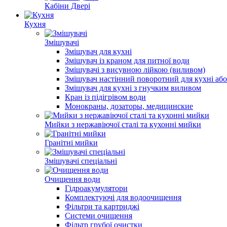
Кабіни Двері
Кухня
Змішувачі
Змішувач для кухні
Змішувач із краном для питної води
Змішувачі з висувною лійкою (виливом)
Змішувач настінний поворотний для кухні аб
Змішувач для кухні з гнучким виливом
Кран із підігрівом води
Монокраны, дозаторы, медицинские
Мийки з нержавіючої сталі та кухонні мийки
Гранітні мийки
Змішувачі спеціальні
Очищення води
Гідроакумулятори
Комплектуючі для водоочищення
Фільтри та картриджі
Системи очищення
Фільтр грубої очистки