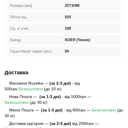
Розміри (мм)
25?3/4M
Об'єм ящ.
024
Од. в упак.
108
Бренд
KOER (Чехия)
Гарантійний термін (міс)
84
Доставка
Магазини Rozetka —
(за 2-3 дні)
- від
500грн
Безкоштовно
(до 10 кг)
Нова Пошта —
(за 1-3 дні)
- від 1000грн —
Безкоштовно
(до 30 кг)
Meest Пошта
—
(за 1-3 дні)
- від 800грн —
Безкоштовно
(до
30 кг)
Доставка кур'єром —
(за 2-4 дні)
від 2000грн —