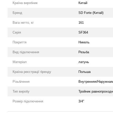
Країна виробник
Китай
Бренд
SD Forte (Китай)
Вага нетто, кг
161
Серія
SF364
Покриття
Никель
Вид підключення
Резьба
Матеріал
латунь
Країна реєстрації бренду
Польша
Різьблення
Внутренняя/Наружная
Тип виробу
Тройник равнопроход
Розмір підключення
3/4"