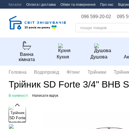
Перейти до основного контенту
Каталог
Оплата і доставка
Обмін та повернення
Про нас
Відгук
096 599-20-02
095 5
Ванна
Кухня
Душова
Ак
кімната
Головна
Водопровід
Фітинг
Трійники
Трійни
Трійник SD Forte 3/4" ВНВ 
В наявності
Написати відгук