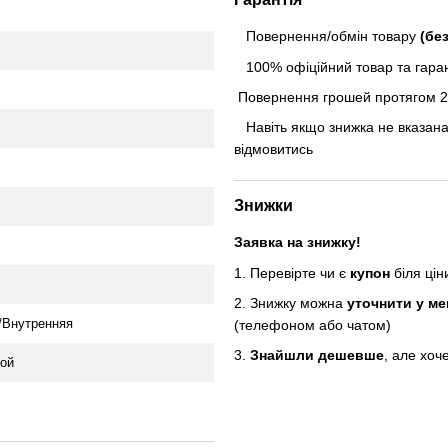
Повернення/обмін товару
(бе
100% офіційний товар та гарант
Повернення грошей протягом 24
Навіть якщо знижка не вказана
відмовитись
Знижки
Заявка на знижку!
1. Перевірте чи є
купон
біля ці
2. Знижку можна
уточнити у м
/Внутренняя
(телефоном або чатом)
3.
Знайшли дешевше
, але хоч
ной