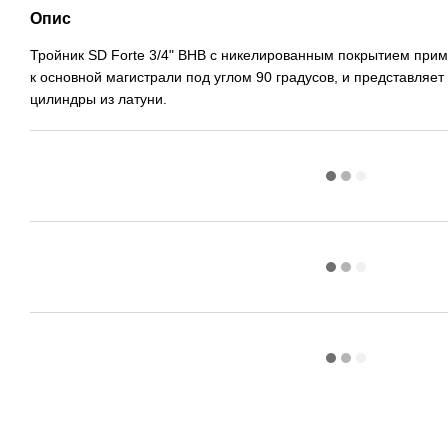
Опис
Тройник SD Forte 3/4" ВНВ с никелированным покрытием при
к основной магистрали под углом 90 градусов, и представля
цилиндры из латуни.