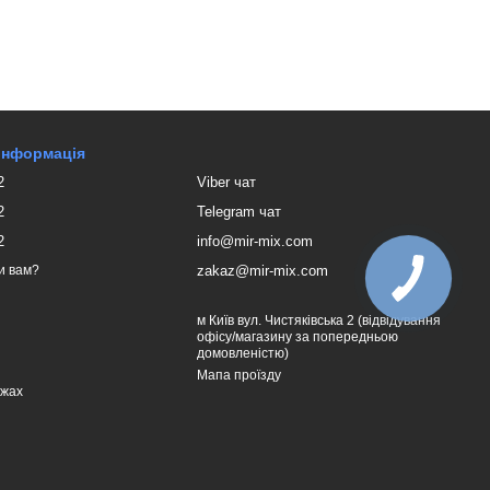
 інформація
2
Viber чат
2
Telegram чат
2
info@mir-mix.com
zakaz@mir-mix.com
и вам?
м Київ вул. Чистяківська 2 (відвідування
офісу/магазину за попередньою
домовленістю)
Мапа проїзду
ежах