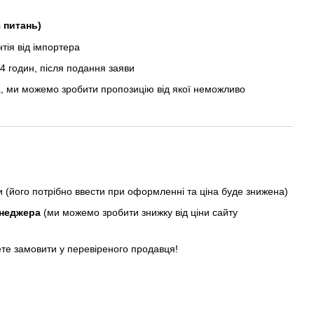
з питань)
ія від імпортера
 годин, після подання заяви
, ми можемо зробити пропозицію від якої неможливо
ни (його потрібно ввести при оформленні та ціна буде знижена)
енеджера
(ми можемо зробити знижку від ціни сайту
ете замовити у перевіреного продавця!