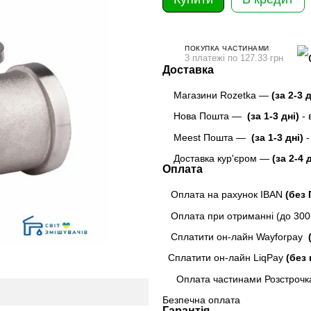
ПОКУПКА ЧАСТИНАМИ
3 платежі по 127.33 грн
Доставка
Магазини Rozetka —
(за 2-3 
Нова Пошта —
(за 1-3 дні)
-
Meest Пошта
—
(за 1-3 дні)
-
Доставка кур'єром —
(за 2-4 
Оплата
Оплата на рахунок IBAN
(без
Оплата при отриманні (до 300г
Сплатити он-лайн Wayforpay
(
Сплатити он-лайн LiqPay
(без 
Оплата частинами Розстрочк
Безпечна оплата
Гарантія