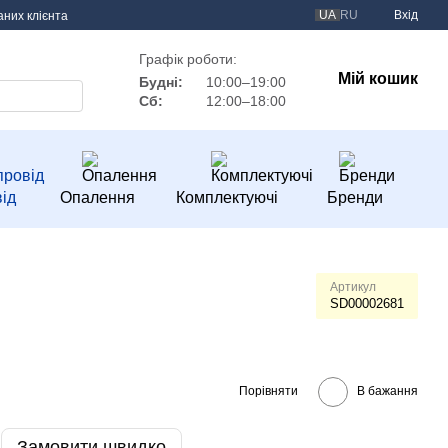
UA
RU
Вхід
аних клієнта
Графік роботи:
Мій кошик
Будні:
10:00–19:00
Сб:
12:00–18:00
ід
Опалення
Комплектуючі
Бренди
Артикул
SD00002681
Порівняти
В бажання
Замовити швидко