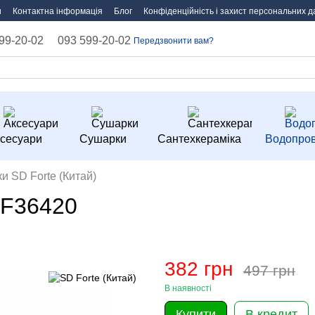
и
Контактна інформація
Блог
Конфіденційність і захист персональних д
99-20-02
093 599-20-02
Передзвонити вам?
сесуари
Сушарки
Сантехкераміка
Водопров
ки SD Forte (Китай)
SF36420
382 грн
497 грн
В наявності
Купити
В кредит