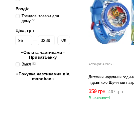
Розділ
Трендові товари для
дому
53
Ціна, грн
Від Ціна, грн
До Ціна, грн
ОК
«Оплата частинами»
ПриватБанку
Выкл
53
Артикул: 479268
«Покупка частинами» від
Дитячий наручний годинн
monobank
підсвіткою Щенячий пат
годинник з героями мул
359 грн
467 грн
Paw Patrol Маршал,Гонщ
В наявності
P359.AW