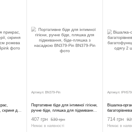
Артикул: BN379-Pin
Артикул: IPH579
крас,
Портативне біде для інтимної гігієни,
Вішалка-орга
, скриня для
ручне біде, пляшка для підмивання,
багаторівнева
ева BX-
біде-пляшка з насадкою BN379-Pin
багатофункці
407 грн
714 грн
530 грн
92
одягу 2 шт
Немає в наявності
Немає в наяв