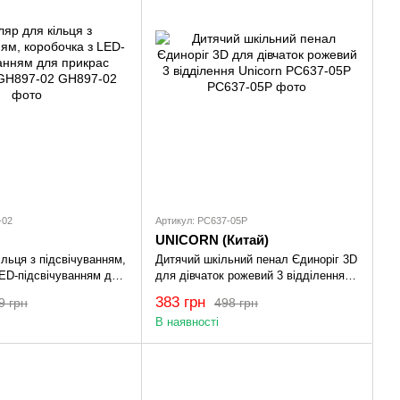
-02
Артикул: PC637-05P
UNICORN (Китай)
льця з підсвічуванням,
Дитячий шкільний пенал Єдиноріг 3D
LED-підсвічуванням для
для дівчаток рожевий 3 відділення
оний GH897-02
Unicorn PC637-05P
383 грн
9 грн
498 грн
В наявності