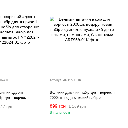
2024-01
Артикул: ART959-01K
ічний адвент -
Великий дитячий набір для творчості
ір для творчості
2000шт, подарунковий набір з
абір для створення
сумочкою пухнастий дріт з очками,
899 грн
247 грн
1 169 грн
ів, набір для прикрас
помпонами, блискітками
В наявності
 HNY.22024-01