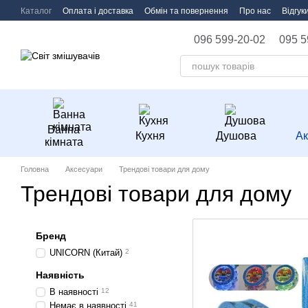
Перейти до основного контенту
Каталог
Оплата і доставка
Обмін та повернення
Про нас
Відгук
096 599-20-02
095 5
Ванна
Кухня
Душова
Ак
кімната
Головна
Аксесуари
Трендові товари для дому
Трендові товари для дому
Бренд
UNICORN (Китай)
2
Наявність
В наявності
12
Немає в наявності
41