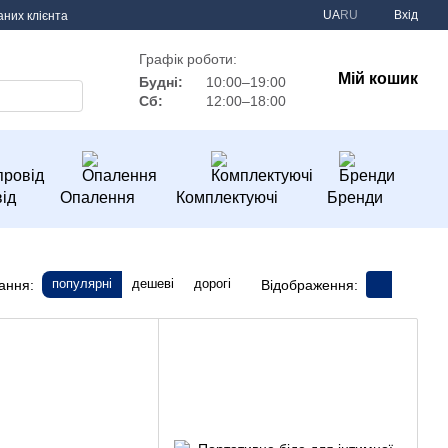
UA
RU
Вхід
аних клієнта
Графік роботи:
Мій кошик
Будні:
10:00–19:00
Сб:
12:00–18:00
ід
Опалення
Комплектуючі
Бренди
популярні
дешеві
дорогі
ання:
Відображення: