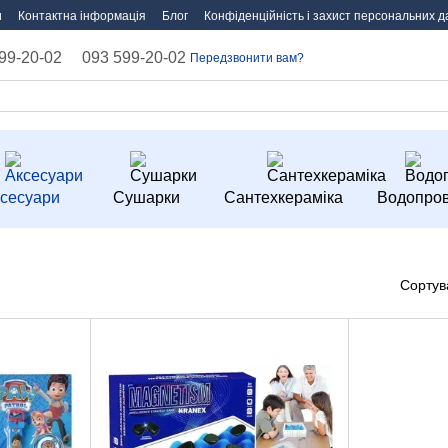
и
Контактна інформація
Блог
Конфіденційність і захист персональних д
99-20-02
093 599-20-02
Передзвонити вам?
сесуари
Сушарки
Сантехкераміка
Водопров
Сортув