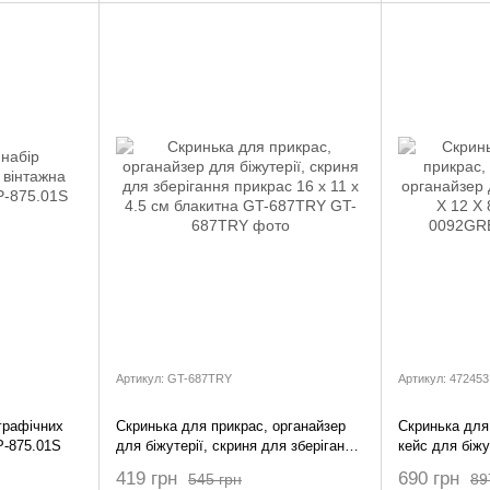
Артикул: GT-687TRY
Артикул: 472453
графічних
Скринька для прикрас, органайзер
Скринька для 
P-875.01S
для біжутерії, скриня для зберігання
кейс для біжу
прикрас 16 х 11 х 4.5 см блакитна
коштовностей
419 грн
690 грн
545 грн
89
GT-687TRY
зелена ZX-0