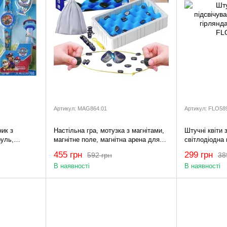
Артикул: MAG864.01
Артикул: FLO58
ик з
Настільна гра, мотузка з магнітами,
Штучні квіти 
руль,
магнітне поле, магнітна арена для
світлодіодна 
ьтфільму
дітей та дорослих MAGNETIC
2м
455 грн
299 грн
592 грн
38
ик,Крепиж
MAG864.01
В наявності
В наявності