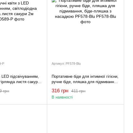
9-P
Артикул: PF578-Blu
з LED підсвічуванням,
Портативне біде для інтимної гігієни,
гірлянда листя сакури
ручне біде, пляшка для підмивання,
біде-пляшка з насадкою PF578-Blu
316 грн
9 грн
411 грн
В наявності