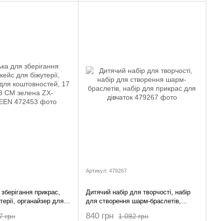
Артикул: 479267
зберігання прикрас,
Дитячий набір для творчості, набір
терії, органайзер для
для створення шарм-браслетів,
, 17 Х 12 Х 8 СМ
набір для прикрас для дівчаток
840 грн
7 грн
1 092 грн
092GREEN