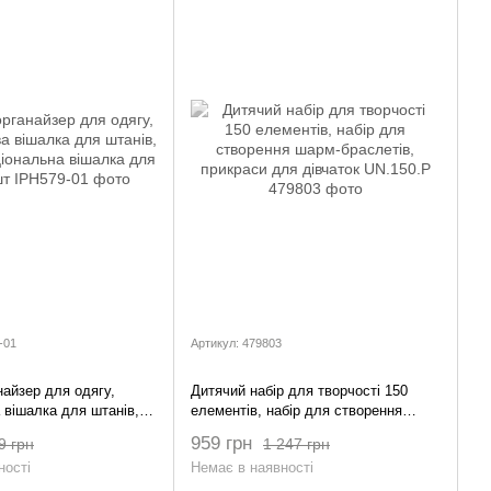
-01
Артикул: 479803
найзер для одягу,
Дитячий набір для творчості 150
 вішалка для штанів,
елементів, набір для створення
ональна вішалка для
шарм-браслетів, прикраси для
959 грн
9 грн
1 247 грн
дівчаток UN.150.P
ності
Немає в наявності