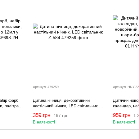
Артикул: 479259
Артикул: HNY.2
абір фарб
Дитина нічниця, декоративний
Дитячий новор
и, палітра
настільний нічник, LED світильник Z-
календар, наб
биках
584
новорічний, н
359 грн
959 грн
467 грн
1 
шарм-браслет
В наявності
В наявності
для дівчаток