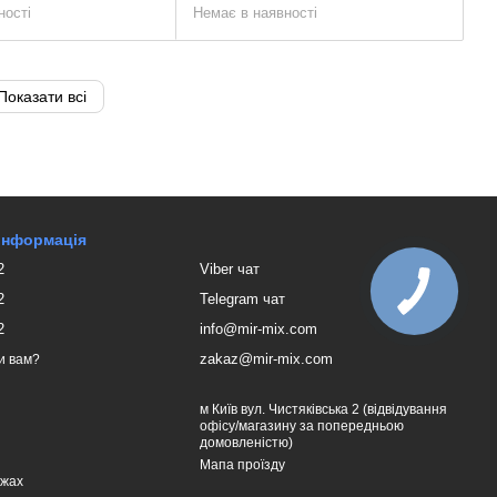
ності
Немає в наявності
Показати всі
 інформація
2
Viber чат
2
Telegram чат
2
info@mir-mix.com
zakaz@mir-mix.com
и вам?
м Київ вул. Чистяківська 2 (відвідування
офісу/магазину за попередньою
домовленістю)
Мапа проїзду
ежах