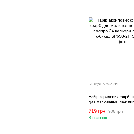
Артикул: SP698-2H
Набір акрилових фарб, н
для малювання, пензлик
24 кольори по 12мл у тю
719 грн
935 грн
SP698-2H
В наявності