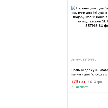
Артикул: SET968-8U
Палички для суші багато
палички для їжі суші з 
подарунковий набір з со
779 грн
1 013 грн
підставками SET968-8U
В наявності