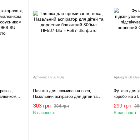
Артикул: HF587-Blu
Артикул: GH897
разові,
Пляшка для промивання носа,
Футляр для кі
малюнком,
Назальний аспіратор для дітей та
коробочка з 
усником та
дорослих блакитний 300мл HF587-
прикрас черв
303 грн
299 грн
394 грн
38
Blu
В наявності
В наявності