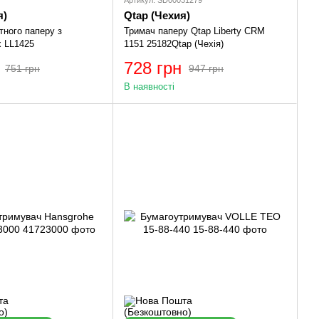
я)
Qtap (Чехия)
тного паперу з
Тримач паперу Qtap Liberty CRM
x LL1425
1151 25182Qtap (Чехія)
728 грн
751 грн
947 грн
В наявності