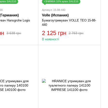
купон SALE10
+ЗНИЖКА 10% купон SALE10
00
Артикул: 15-88-440
(Германия)
Volle (Иcпания)
вач Hansgrohe Logis
Бумагоутримувач VOLLE TEO 15-88-
440
рн
2 125 грн
3 638 грн
2 763 грн
В наявності