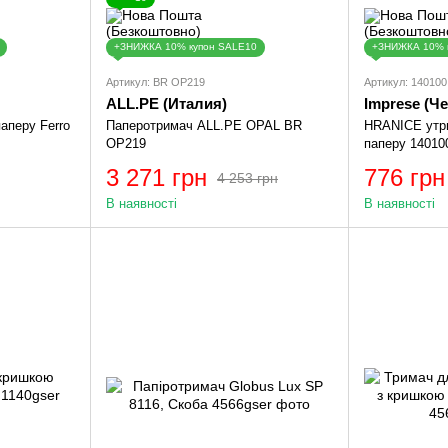
+ЗНИЖКА 10% купон SALE10
+ЗНИЖКА 10% 
Артикул: BR OP219
Артикул: 140100
ALL.PE (Италия)
Imprese (Ч
аперу Ferro
Паперотримач ALL.PE OPAL BR
HRANICE утри
OP219
паперу 1401
3 271 грн
776 грн
4 253 грн
В наявності
В наявності