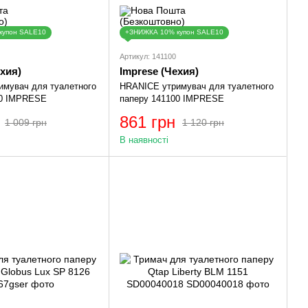
купон SALE10
+ЗНИЖКА 10% купон SALE10
Артикул: 141100
ехия)
Imprese (Чехия)
мувач для туалетного
HRANICE утримувач для туалетного
00 IMPRESE
паперу 141100 IMPRESE
861 грн
1 009 грн
1 120 грн
В наявності