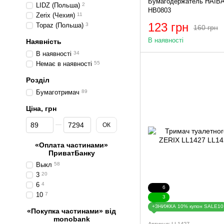
Бумагодержатель HAIB
LIDZ (Польша)
2
HB0803
Zerix (Чехия)
11
123 грн
Topaz (Польша)
3
160 грн
В наявності
Наявність
В наявності
34
Немає в наявності
55
Розділ
Бумаготримач
89
Ціна, грн
Від Ціна, грн
До Ціна, грн
ОК
«Оплата частинами»
ПриватБанку
Выкл
58
3
20
6
4
6
10
7
3
+ЗНИЖКА 10% купон SALE10
«Покупка частинами» від
monobank
Артикул: LL1427