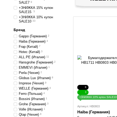
SALE7
9
+ЗНИЖКА 15% купон
SALE15
5
+ЗНИЖКА 10% купон
SALE10
33
Бренд
Gappo (Германия)
2
Haiba (Германия)
4
Frap (Китай)
7
Hotec (Китай)
3
ALL.PE (Италия)
11
Hansgrohe (Германия)
2
EMMEVI (Италия)
1
Perla (Чехия)
2
Globus Lux (Италия)
8
Imprese (Чехия)
9
6
WELLE (Германия)
4
3
Ferro (Польша)
4
+ЗНИЖКА 10% купон SALE10
Bossini (Италия)
1
Grohe (Германия)
3
Артикул: HB0803
Volle (Иcпания)
1
Haiba (Германия)
Qtap (Чехия)
8