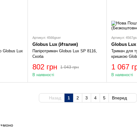
Артикул: 4566gser
Артикул: 4567gs
Globus Lux (Италия)
Globus Lux
ю Globus Lux
Папіротримач Globus Lux SP 8116,
Тримач для т
Скоба
кришкою Glob
802 грн
1 067 г
1 043 грн
В наявності
В наявності
Назад
1
2
3
4
5
Вперед