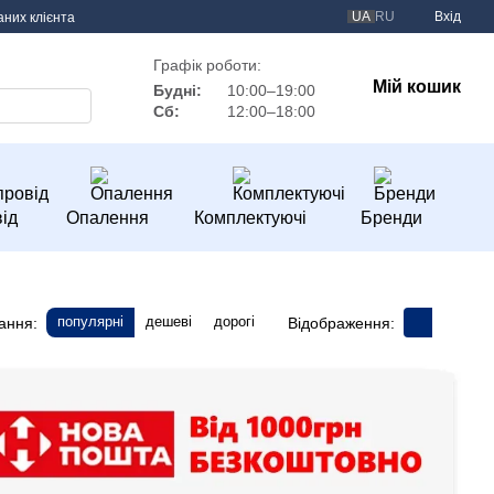
UA
RU
Вхід
аних клієнта
Графік роботи:
Мій кошик
Будні:
10:00–19:00
Сб:
12:00–18:00
ід
Опалення
Комплектуючі
Бренди
популярні
дешеві
дорогі
ання:
Відображення: