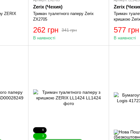
Zerix (Чехия)
Zerix (Чехи
ру ZERIX
Тримач туалетного паперу Zerix
Тримач туале
ZX2705
кришкою Zeri
262 грн
577 грн
341 грн
В наявності
В наявності
6
3