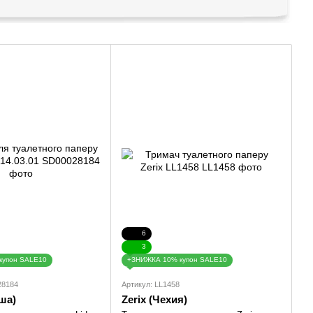
6
3
купон SALE10
+ЗНИЖКА 10% купон SALE10
28184
Артикул: LL1458
ша)
Zerix (Чехия)