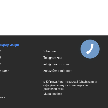
 інформація
2
Viber чат
2
Telegram чат
2
info@mir-mix.com
zakaz@mir-mix.com
и вам?
м Київ вул. Чистяківська 2 (відвідування
офісу/магазину за попередньою
домовленістю)
Мапа проїзду
ежах