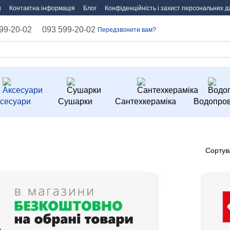
и
Контактна інформація
Блог
Конфіденційність і захист персональних д
99-20-02
093 599-20-02
Передзвонити вам?
сесуари
Сушарки
Сантехкераміка
Водопров
Сортув