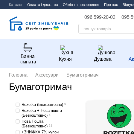
Перейти до основного контенту
Каталог
Оплата і доставка
Обмін та повернення
Про нас
Відгук
096 599-20-02
095 5
Ванна
Кухня
Душова
Ак
кімната
Головна
Аксесуари
Бумаготримач
Бумаготримач
Rozetka (Безкоштовно)
5
Rozetka + Нова пошта
(Безкоштовно)
4
Нова Пошта
(Безкоштовно)
21
+ЗНИЖКА 7% купон