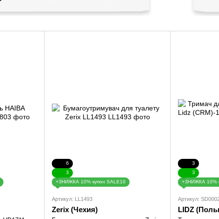
6
3
3
3
+ЗНИЖКА 10% купон SALE10
+ЗНИЖКА 10% 
Артикул: LL1493
Артикул: SD000
Zerix (Чехия)
LIDZ (Поль