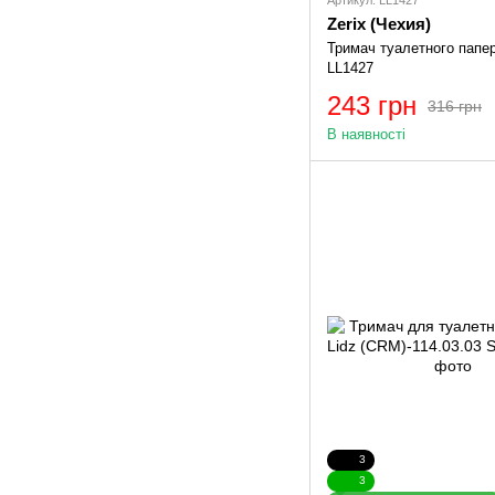
Zerix (Чехия)
Тримач туалетного папе
LL1427
243 грн
316 грн
В наявності
3
3