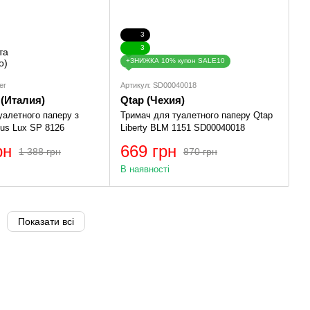
3
3
+ЗНИЖКА 10% купон SALE10
er
Артикул: SD00040018
 (Италия)
Qtap (Чехия)
уалетного паперу з
Тримач для туалетного паперу Qtap
us Lux SP 8126
Liberty BLM 1151 SD00040018
рн
669 грн
1 388 грн
870 грн
В наявності
Показати всі