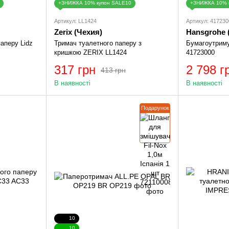
+ЗНИЖКА 10% купон SALE10
+ЗНИЖКА 10% 
Артикул: LL1424
Артикул: 417230
Zerix (Чехия)
Hansgrohe 
аперу Lidz
Тримач туалетного паперу з
Бумагоутриму
кришкою ZERIX LL1424
41723000
317 грн
2 798 г
413 грн
В наявності
В наявності
Подарунок
10
10