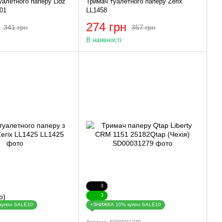
уалетного паперу Lidz
Тримач туалетного паперу Zerix
.01
LL1458
274 грн
341 грн
357 грн
В наявності
3
3
купон SALE10
+ЗНИЖКА 10% купон SALE10
Артикул: SD00031279