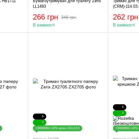
A HB1711
Бумагоутримувач для туалету Zerix
Тримач для т
LL1493
(CRM)-114.03
266 грн
262 грн
346 грн
В наявності
В наявності
6
3
6
3
+ЗНИЖКА 10% купон SALE10
+ЗНИЖКА 10% 
Артикул: ZX2705
Артикул: LL1425