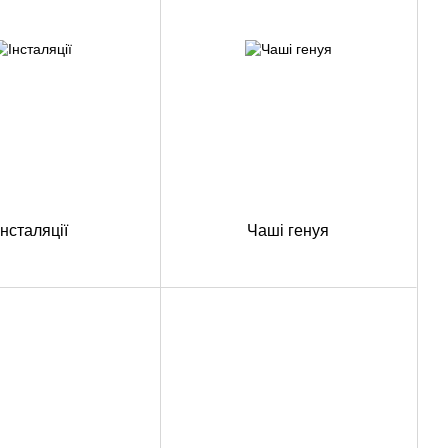
Інсталяції
Чаші генуя