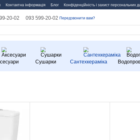
и
Контактна інформація
Блог
Конфіденційність і захист персональних д
99-20-02
093 599-20-02
Передзвонити вам?
сесуари
Сушарки
Сантехкераміка
Водопров