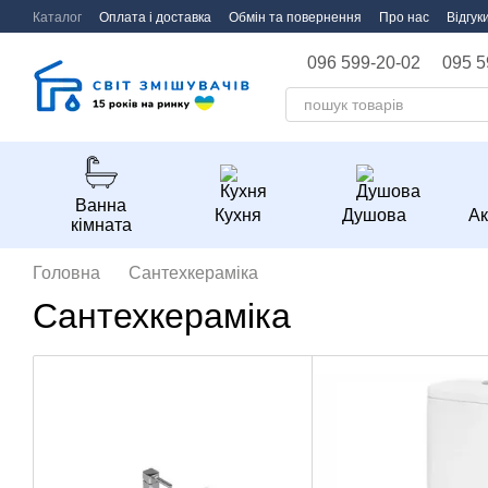
Перейти до основного контенту
Каталог
Оплата і доставка
Обмін та повернення
Про нас
Відгук
096 599-20-02
095 5
Ванна
Кухня
Душова
Ак
кімната
Головна
Сантехкераміка
Сантехкераміка