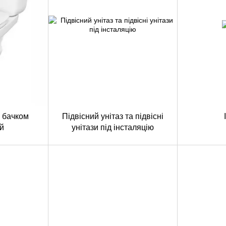
з бачком
Підвісний унітаз та підвісні
й
унітази під інсталяцію