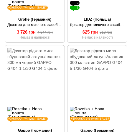
3
+ЗНИЖКА 7% купон SALE7
3
Grohe (Германия)
LIDZ (Польша)
Дозатор для миючого засобу Grohe Contemporary 40536000
Дозатор для миючого засобу Lidz (CRM) 112 02 000 00 SD00041013
3 726 грн
625 грн
4 844 грн
813 грн
Немає в наявності
Немає в наявності
+ЗНИЖКА 7% купон SALE7
+ЗНИЖКА 7% купон SALE7
Gappo (Германия)
Gappo (Германия)