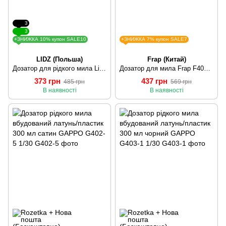
3
3
+ЗНИЖКА 10% купон SALE10
+ЗНИЖКА 7% купон SALE7
LIDZ (Польша)
Frap (Китай)
Дозатор для рідкого мила Lidz (CRM) 112 02 000 11 SD00041153
Дозатор для мила Frap F405, що вбудовується в мийку, хром, 150 мл
373 грн
437 грн
485 грн
569 грн
В наявності
В наявності