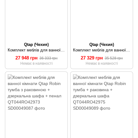
Qtap (Чехия)
Qtap (Чехия)
Комплект меблів для ванної кімнати Qtap Robin тумба з раковиною + дзеркальна шафа + пенал QT044RO42970
Комплект меблів для ванної кімнати Qtap Robin тумба з раковиною + дзеркальна шафа + пенал QT044RO42972
27 948 грн
27 329 грн
36 333 грн
35 528 грн
Немає в наявності
Немає в наявності