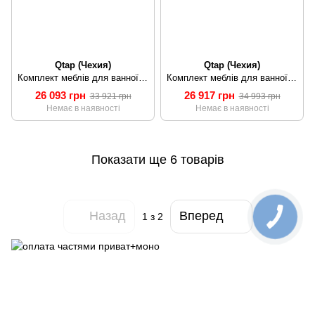
Qtap (Чехия)
Qtap (Чехия)
Комплект меблів для ванної кімнати Qtap Virgo тумба з раковиною + дзеркало + пенал QT044VI42994
Комплект меблів для ванної кімнати Qtap Virgo тумба з раковиною + дзеркало + пенал QT044VI42995
26 093 грн
26 917 грн
33 921 грн
34 993 грн
Немає в наявності
Немає в наявності
Показати ще 6 товарів
Назад
Вперед
1
з 2