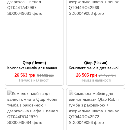
Qtap (Чехия)
Qtap (Чехия)
Комплект меблів для ванної кімнати Qtap Taurus тумба з раковиною + дзеркало + пенал QT044TA42967
Комплект меблів для ванної кімнати Qtap Robin тумба з раковиною + дзеркальна шафа + пенал QT044RO42969
26 563 грн
26 505 грн
34 532 грн
34 457 грн
Немає в наявності
Немає в наявності