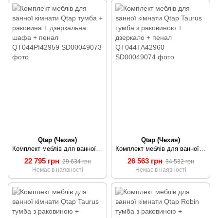
Qtap (Чехия)
Qtap (Чехия)
Комплект меблів для ванної кімнати Qtap тумба + раковина + дзеркальна шафа + пенал QT044PI42959
Комплект меблів для ванної кімнати Qtap Taurus тумба з раковиною + дзеркало + пенал QT044TA42960
22 795 грн
26 563 грн
29 634 грн
34 532 грн
Немає в наявності
Немає в наявності