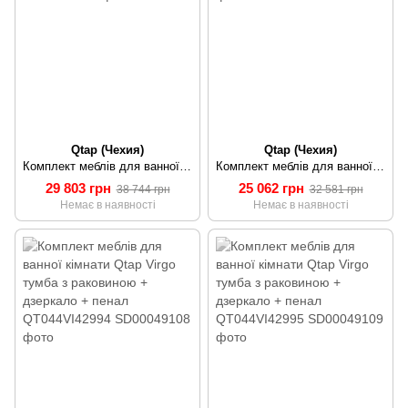
Qtap (Чехия)
Qtap (Чехия)
Комплект меблів для ванної кімнати Qtap Scorpio тумба з раковиною + дзеркальна шафа + пенал QT044SK42992
Комплект меблів для ванної кімнати Qtap Virgo тумба з раковиною + дзеркало + пенал QT044VI42993
29 803 грн
25 062 грн
38 744 грн
32 581 грн
Немає в наявності
Немає в наявності