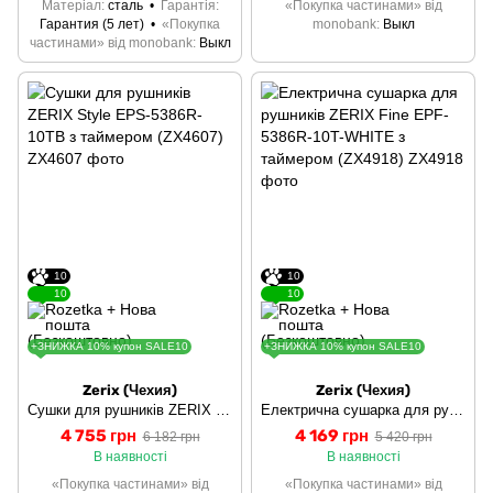
Матеріал
сталь
Гарантія
«Покупка частинами» від
Гарантия (5 лет)
«Покупка
monobank
Выкл
частинами» від monobank
Выкл
10
10
10
10
+ЗНИЖКА 10% купон SALE10
+ЗНИЖКА 10% купон SALE10
Zerix (Чехия)
Zerix (Чехия)
Сушки для рушників ZERIX Style EPS-5386R-10TB з таймером (ZX4607)
Електрична сушарка для рушників ZERIX Fine EPF-5386R-10T-WHITE з таймером (ZX4918)
4 755 грн
4 169 грн
6 182 грн
5 420 грн
В наявності
В наявності
«Покупка частинами» від
«Покупка частинами» від