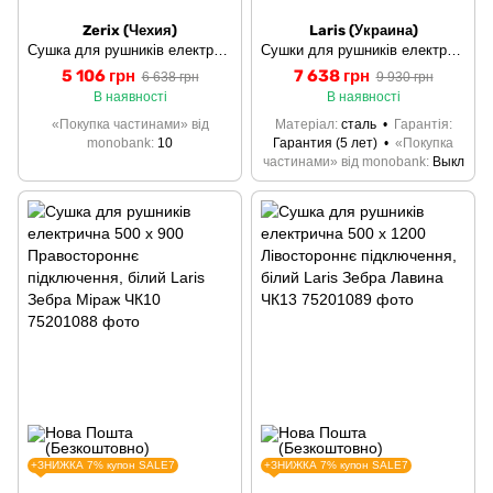
Zerix (Чехия)
Laris (Украина)
Сушка для рушників електрична ZERIX Style EPS-5286R-10TB з таймером (ZX4609)
Сушки для рушників електричний 500 х 900 Лівостороннє підключення, білий Laris Зебра Міраж ЧК10
5 106 грн
7 638 грн
6 638 грн
9 930 грн
В наявності
В наявності
«Покупка частинами» від
Матеріал
сталь
Гарантія
monobank
10
Гарантия (5 лет)
«Покупка
частинами» від monobank
Выкл
+ЗНИЖКА 7% купон SALE7
+ЗНИЖКА 7% купон SALE7