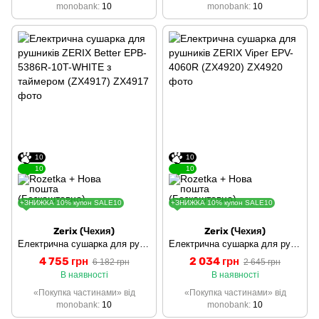
monobank
10
monobank
10
10
10
10
10
+ЗНИЖКА 10% купон SALE10
+ЗНИЖКА 10% купон SALE10
Zerix (Чехия)
Zerix (Чехия)
Електрична сушарка для рушників ZERIX Better EPB-5386R-10T-WHITE з таймером (ZX4917)
Електрична сушарка для рушників ZERIX Viper EPV-4060R (ZX4920)
4 755 грн
2 034 грн
6 182 грн
2 645 грн
В наявності
В наявності
«Покупка частинами» від
«Покупка частинами» від
monobank
10
monobank
10