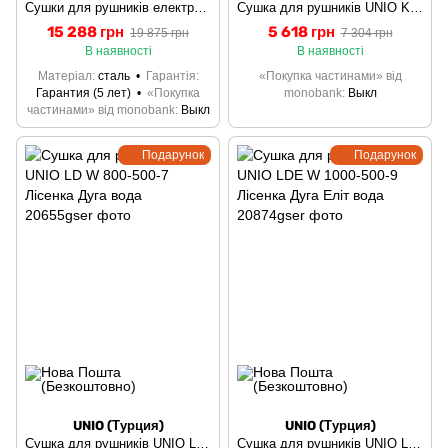
Сушки для рушників електричний 500 х 1200 Лівостороннє підключення Laris Зебра Міраж ЧКЧ11
Сушка для рушників UNIO KSp W 700-500-5 Каскад скоба з полицею вода
15 288 грн
5 618 грн
19 875 грн
7 304 грн
В наявності
В наявності
Матеріал
сталь
Гарантія
«Покупка частинами» від
Гарантия (5 лет)
«Покупка
monobank
Выкл
частинами» від monobank
Выкл
Подарунок
Подарунок
UNIO (Турция)
UNIO (Турция)
Сушка для рушників UNIO LD W 800-500-7 Лісенка Дуга вода
Сушка для рушників UNIO LDE W 1000-500-9 Лісенка Дуга Еліт вода