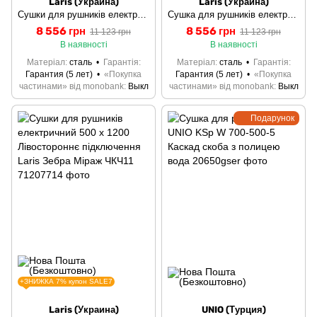
Laris (Украина)
Laris (Украина)
Сушки для рушників електричний 500 х 900 Лівостороннє підключення Laris Зебра Міраж ЧКЧ10
Сушка для рушників електрична 500 х 900 Правостороннє підключення Laris Зебра Міраж ЧКЧ10
8 556 грн
8 556 грн
11 123 грн
11 123 грн
В наявності
В наявності
Матеріал
сталь
Гарантія
Матеріал
сталь
Гарантія
Гарантия (5 лет)
«Покупка
Гарантия (5 лет)
«Покупка
частинами» від monobank
Выкл
частинами» від monobank
Выкл
Подарунок
+ЗНИЖКА 7% купон SALE7
Laris (Украина)
UNIO (Турция)