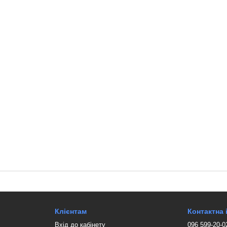
Клієнтам
Контактна
Вхід до кабінету
096 599-20-0