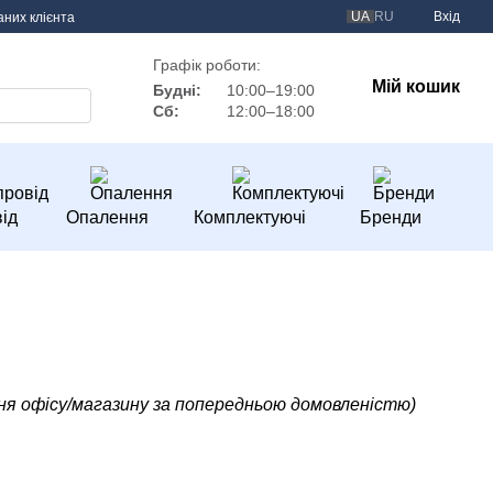
UA
RU
Вхід
аних клієнта
Графік роботи:
Мій кошик
Будні:
10:00–19:00
Сб:
12:00–18:00
ід
Опалення
Комплектуючі
Бренди
ання офісу/магазину за попередньою домовленістю)