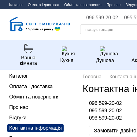
Перейти до основного контенту
Каталог
Оплата і доставка
Обмін та повернення
Про нас
Відгук
096 599-20-02
095 5
Ванна
Кухня
Душова
Ак
кімната
Каталог
Головна
Контактна 
Контактна 
Оплата і доставка
Обмін та повернення
096 599-20-02
Про нас
095 599-20-02
Відгуки
093 599-20-02
Контактна інформація
Замовити дзвіно