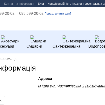
и
Контактна інформація
Блог
Конфіденційність і захист персональних д
99-20-02
093 599-20-02
Передзвонити вам?
сесуари
Сушарки
Сантехкераміка
Водопров
інформація
інформація
Адреса
м Київ вул. Чистяківська 2 (відвідув
к