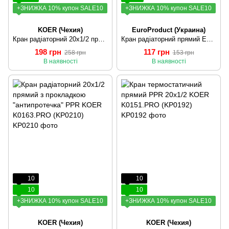
+ЗНИЖКА 10% купон SALE10
+ЗНИЖКА 10% купон SALE10
KOER (Чехия)
EuroProduct (Украина)
Кран радіаторний 20x1/2 прямий PPR KOER K0159.PRO (KP0204)
Кран радіаторний прямий EUROPRODUCT EP.0119 - 20x1/2M" (сталева куля) (EP4044)
198 грн
117 грн
258 грн
153 грн
В наявності
В наявності
10
10
10
10
+ЗНИЖКА 10% купон SALE10
+ЗНИЖКА 10% купон SALE10
KOER (Чехия)
KOER (Чехия)