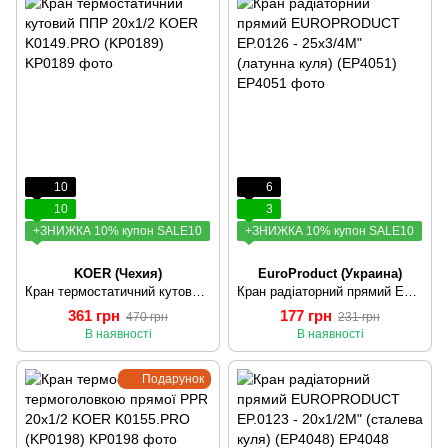
10
6
10
3
+ЗНИЖКА 10% купон SALE10
+ЗНИЖКА 10% купон SALE10
KOER (Чехия)
EuroProduct (Украина)
Кран термостатичний кутовий ППР 20х1/2 KOER K0149.PRO (KP0189)
Кран радіаторний прямий EUROPRODUCT EP.0126 - 25x3/4M" (латунна куля) (EP4051)
361 грн
177 грн
470 грн
231 грн
В наявності
В наявності
Подарунок