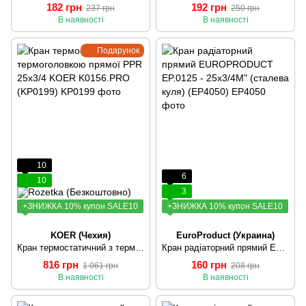
182 грн
192 грн
237 грн
250 грн
В наявності
В наявності
Подарунок
10
6
10
3
+ЗНИЖКА 10% купон SALE10
+ЗНИЖКА 10% купон SALE10
KOER (Чехия)
EuroProduct (Украина)
Кран термостатичний з термоголовкою прямої PPR 25x3/4 KOER K0156.PRO (KP0199)
Кран радіаторний прямий EUROPRODUCT EP.0125 - 25x3/4M" (сталева куля) (EP4050)
816 грн
160 грн
1 061 грн
208 грн
В наявності
В наявності