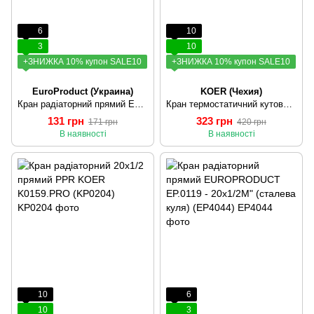
6
10
3
10
+ЗНИЖКА 10% купон SALE10
+ЗНИЖКА 10% купон SALE10
EuroProduct (Украина)
KOER (Чехия)
Кран радіаторний прямий EUROPRODUCT EP.0124 - 20x1/2M" (латунна куля) (EP4049)
Кран термостатичний кутовий ППР 25х3/4 KOER K0150.PRO (KP0190)
131 грн
323 грн
171 грн
420 грн
В наявності
В наявності
10
6
10
3