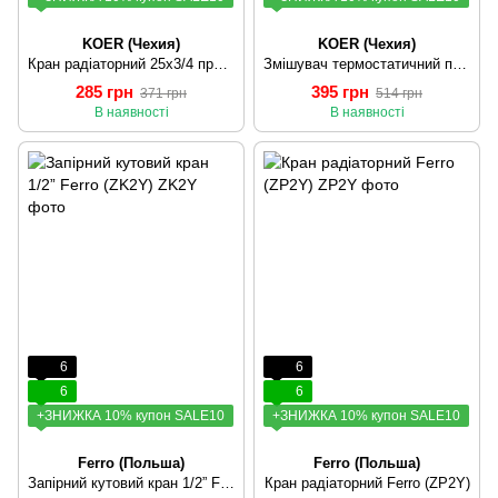
KOER (Чехия)
KOER (Чехия)
Кран радіаторний 25x3/4 прямий з прокладкою "антипротечка" PPR KOER K0164.PRO (KP0211)
Змішувач термостатичний прямий 3/4“ KOER KR.923-GI (KR2685)
285 грн
395 грн
371 грн
514 грн
В наявності
В наявності
6
6
6
6
+ЗНИЖКА 10% купон SALE10
+ЗНИЖКА 10% купон SALE10
Ferro (Польша)
Ferro (Польша)
Запірний кутовий кран 1/2” Ferro (ZK2Y)
Кран радіаторний Ferro (ZP2Y)