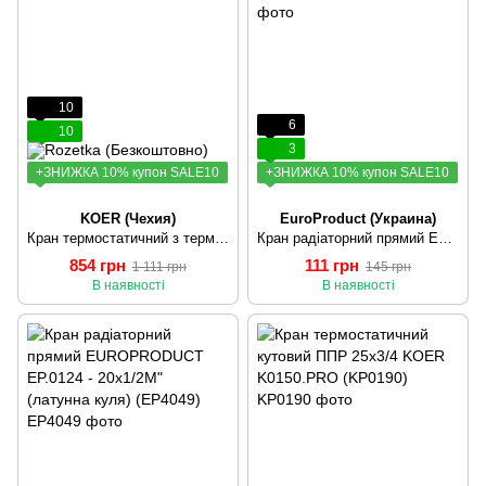
10
6
10
3
+ЗНИЖКА 10% купон SALE10
+ЗНИЖКА 10% купон SALE10
KOER (Чехия)
EuroProduct (Украина)
Кран термостатичний з термоголовкою прямої PPR 20x1/2 KOER K0155.PRO (KP0198)
Кран радіаторний прямий EUROPRODUCT EP.0123 - 20x1/2M" (сталева куля) (EP4048)
854 грн
111 грн
1 111 грн
145 грн
В наявності
В наявності